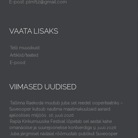
E-post: plmf12@gmail.com
VAATA LISAKS
Telli muusikuid
Artiklid/teated
E-pood
VIIMASED UUDISED
Tallinna Raekoda muutub juba sel reedel ooperiteatriks –
Suveooper kutsub nautima maailmakuulsaid aariaid
ajaloolises miljöös.
16. juuli 2026
Rapla Kirikumuusika Festival lõpetab sel aastal kahe
omanäolise ja suurejoonelise kontserdiga
9. juuli 2026
Juba järgmisel nädalal rõõmustab publikut Suveooper