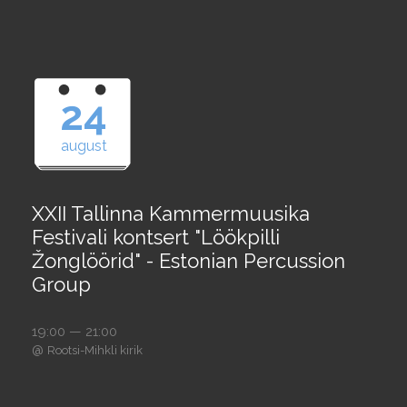
24
august
XXII Tallinna Kammermuusika
Festivali kontsert "Löökpilli
Žonglöörid" - Estonian Percussion
Group
19:00 — 21:00
@
Rootsi-Mihkli kirik