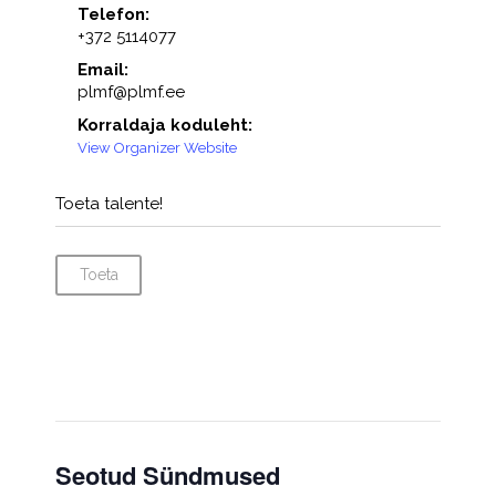
Telefon:
+372 5114077
Email:
plmf@plmf.ee
Korraldaja koduleht:
View Organizer Website
Toeta talente!
Toeta
Seotud Sündmused