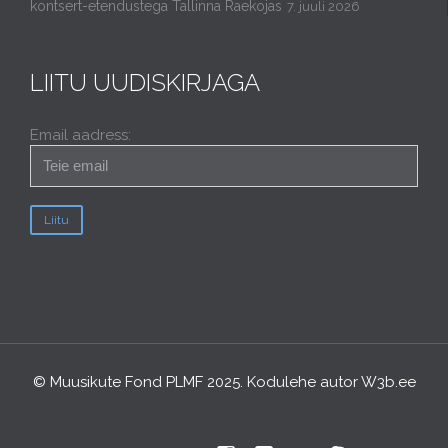
kontsert-etendustega Tallinna Raekojas
7. juuli 2026
LIITU UUDISKIRJAGA
Email aadress:
© Muusikute Fond PLMF 2025. Kodulehe autor
W3b.ee