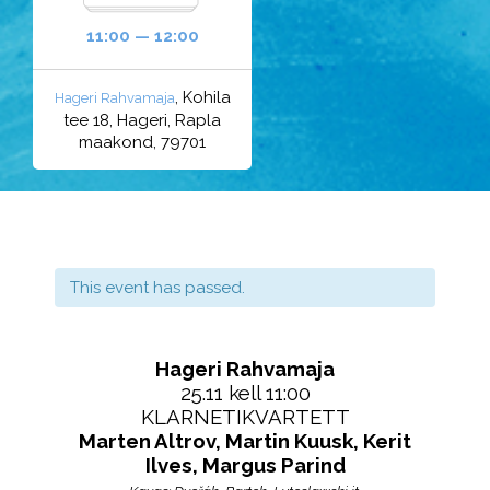
11:00 — 12:00
, Kohila
Hageri Rahvamaja
tee 18, Hageri, Rapla
maakond, 79701
This event has passed.
Hageri Rahvamaja
25.11 kell 11:00
KLARNETIKVARTETT
Marten Altrov, Martin Kuusk, Kerit
Ilves, Margus Parind