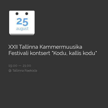
25
august
XXII Tallinna Kammermuusika
Festivali kontsert "Kodu, kallis kodu"
19:00 — 21:00
@
Tallinna Raekoda