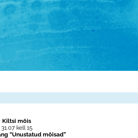
Kiltsi mõis
31.07 kell 15
ng “Unustatud mõisad”