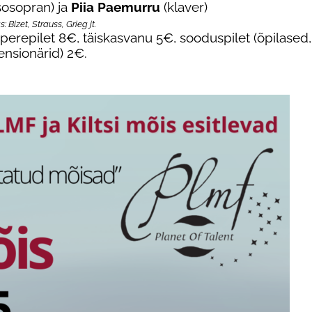
osopran) ja
Piia Paemurru
(klaver)
: Bizet, Strauss, Grieg jt.
perepilet 8€, täiskasvanu 5€, sooduspilet (õpilased,
ensionärid) 2€.