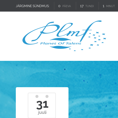
0
17
1
JÄRGMINE SÜNDMUS:
PÄEVA
TUNDI
MINUT
31
juuli