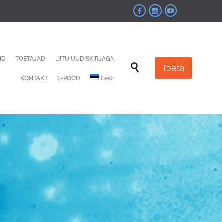



Skip
ID
TOETAJAD
LIITU UUDISKIRJAGA
to

Toeta
content
KONTAKT
E-POOD
Eesti