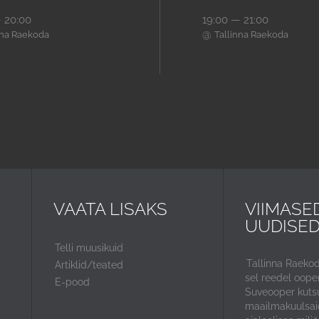
 20:00
19:00 — 21:00
@
nna Raekoda
Tallinna Raekoda
VAATA LISAKS
VIIMASE
UUDISE
Telli muusikuid
Tallinna Raeko
Artiklid/teated
sel reedel ooper
E-pood
Suveooper kuts
maailmakuulsaid