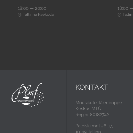
18:00 — 20:00
18:00 —
@
@
Tallinna Raekoda
Talli
KONTAKT
Muusikute Täiendõppe
Keskus MTÜ
Reg.nr 80182742
Paldiski mnt 26-17,
10149 Tallinn