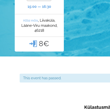
15:00 — 16:30
, Liivaküla,
Kiltsi mõis
Lääne-Viru maakond,
46218
8€

This event has passed.
Külastusmä