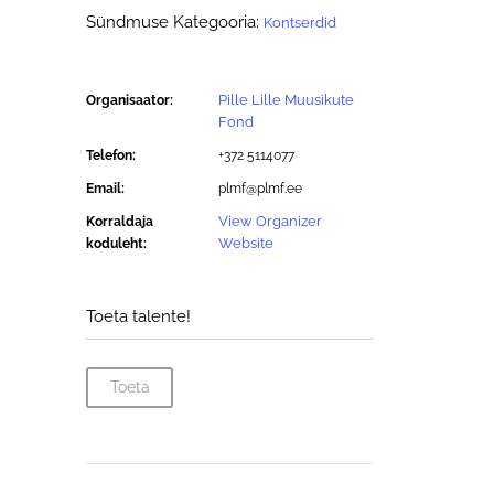
Sündmuse Kategooria:
Kontserdid
Pille Lille Muusikute
Organisaator:
Fond
Telefon:
+372 5114077
Email:
plmf@plmf.ee
View Organizer
Korraldaja
Website
koduleht:
Toeta talente!
Toeta