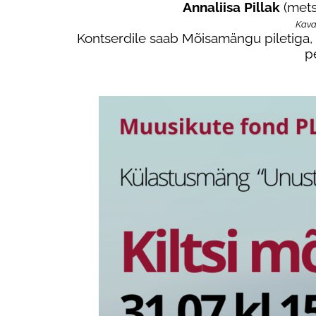
Annaliisa Pillak
(mets
Kavas
Kontserdile saab Mõisamängu piletiga, 
p