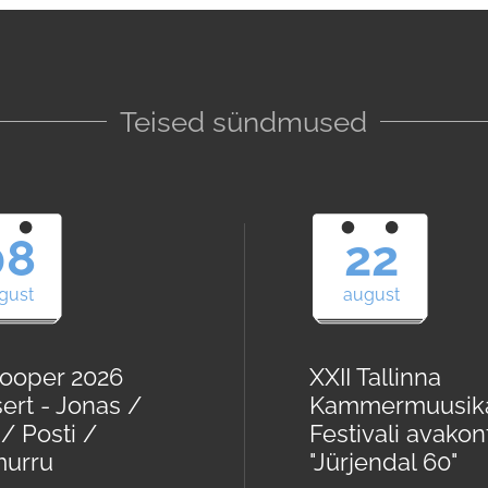
Teised sündmused
08
22
gust
august
ooper 2026
XXII Tallinna
ert - Jonas /
Kammermuusik
/ Posti /
Festivali avakon
urru
"Jürjendal 60"