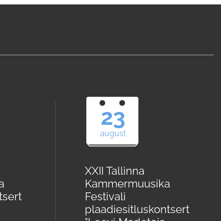
23
august
XXII Tallinna
a
Kammermuusika
tsert
Festivali
plaadiesitluskontsert