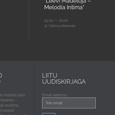
"Leevi Madetoja –
Melodia Intima"
19:00 — 21:00
@
Tallinna Raekoda
D
LIITU
D
UUDISKIRJAGA
Email aadress:
da muutub juba
iteatriks –
ub nautima
 aariaid