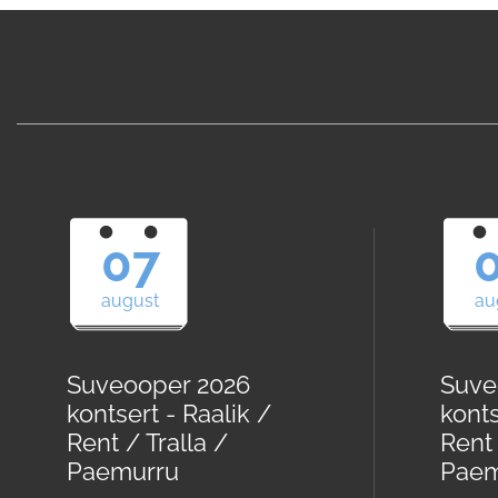
07
august
au
Suveooper 2026
Suve
kontsert - Raalik /
konts
Rent / Tralla /
Rent 
Paemurru
Paem