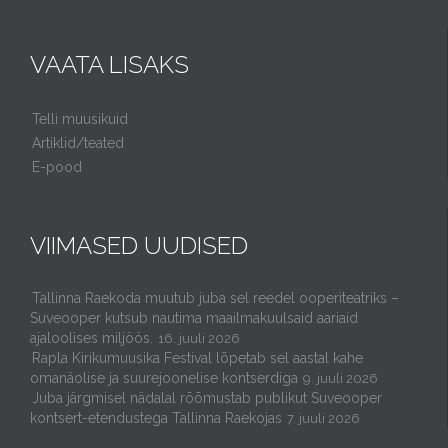
VAATA LISAKS
Telli muusikuid
Artiklid/teated
E-pood
VIIMASED UUDISED
Tallinna Raekoda muutub juba sel reedel ooperiteatriks –
Suveooper kutsub nautima maailmakuulsaid aariaid
ajaloolises miljöös.
16. juuli 2026
Rapla Kirikumuusika Festival lõpetab sel aastal kahe
omanäolise ja suurejoonelise kontserdiga
9. juuli 2026
Juba järgmisel nädalal rõõmustab publikut Suveooper
kontsert-etendustega Tallinna Raekojas
7. juuli 2026