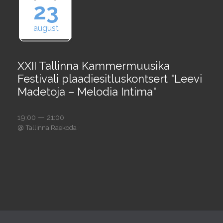
23
august
XXII Tallinna Kammermuusika
Festivali plaadiesitluskontsert "Leevi
Madetoja – Melodia Intima"
19:00 — 21:00
@
Tallinna Raekoda