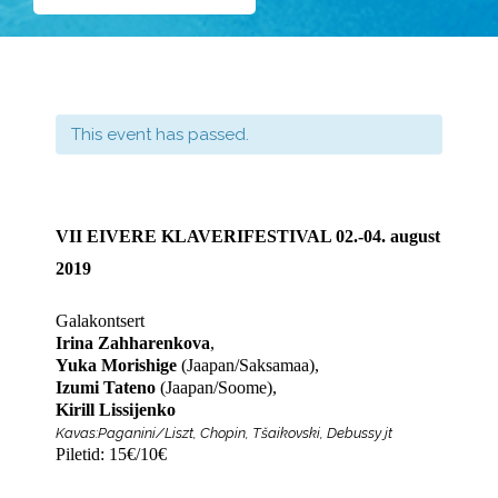
This event has passed.
VII EIVERE KLAVERIFESTIVAL 02.-04. august
2019
Galakontsert
Irina Zahharenkova
,
Yuka Morishige
(Jaapan/Saksamaa),
Izumi Tateno
(Jaapan/Soome),
Kirill Lissijenko
Kavas:
Paganini/Liszt,
Chopin, Tšaikovski, Debussy jt
Piletid: 15€/10€