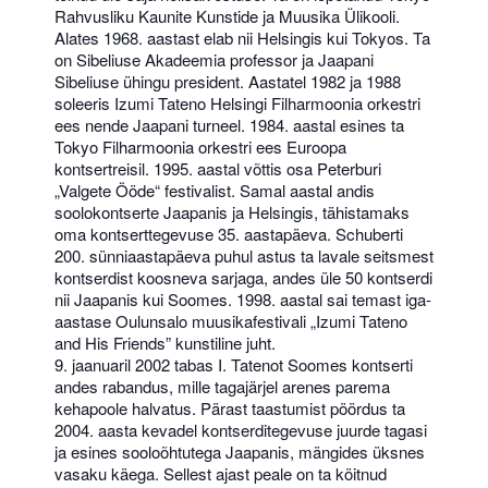
Rahvusliku Kaunite Kunstide ja Muusika Ülikooli.
Alates 1968. aastast elab nii Helsingis kui Tokyos. Ta
on Sibeliuse Akadeemia professor ja Jaapani
Sibeliuse ühingu president. Aastatel 1982 ja 1988
soleeris Izumi Tateno Helsingi Filharmoonia orkestri
ees nende Jaapani turneel. 1984. aastal esines ta
Tokyo Filharmoonia orkestri ees Euroopa
kontsertreisil. 1995. aastal võttis osa Peterburi
„Valgete Ööde“ festivalist. Samal aastal andis
soolokontserte Jaapanis ja Helsingis, tähistamaks
oma kontserttegevuse 35. aastapäeva. Schuberti
200. sünniaastapäeva puhul astus ta lavale seitsmest
kontserdist koosneva sarjaga, andes üle 50 kontserdi
nii Jaapanis kui Soomes. 1998. aastal sai temast iga-
aastase Oulunsalo muusikafestivali „Izumi Tateno
and His Friends” kunstiline juht.
9. jaanuaril 2002 tabas I. Tatenot Soomes kontserti
andes rabandus, mille tagajärjel arenes parema
kehapoole halvatus. Pärast taastumist pöördus ta
2004. aasta kevadel kontserditegevuse juurde tagasi
ja esines sooloõhtutega Jaapanis, mängides üksnes
vasaku käega. Sellest ajast peale on ta köitnud