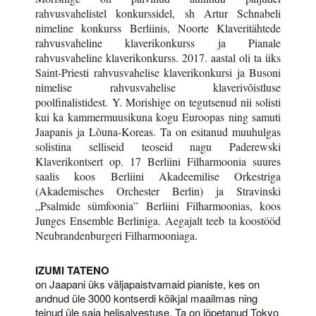
rahvusvahelistel konkurssidel, sh Artur Schnabeli
nimeline konkurss Berliinis, Noorte Klaveritähtede
rahvusvaheline klaverikonkurss ja Pianale
rahvusvaheline klaverikonkurss. 2017. aastal oli ta üks
Saint-Priesti rahvusvahelise klaverikonkursi ja Busoni
nimelise rahvusvahelise klaverivõistluse
poolfinalistidest. Y. Morishige on tegutsenud nii solisti
kui ka kammermuusikuna kogu Euroopas ning samuti
Jaapanis ja Lõuna-Koreas. Ta on esitanud muuhulgas
solistina selliseid teoseid nagu Paderewski
Klaverikontsert op. 17 Berliini Filharmoonia suures
saalis koos Berliini Akadeemilise Orkestriga
(Akademisches Orchester Berlin) ja Stravinski
„Psalmide sümfoonia” Berliini Filharmoonias, koos
Junges Ensemble Berliniga. Aegajalt teeb ta koostööd
Neubrandenburgeri Filharmooniaga.
IZUMI TATENO
on Jaapani üks väljapaistvamaid pianiste, kes on
andnud üle 3000 kontserdi kõikjal maailmas ning
teinud üle saja helisalvestuse. Ta on lõpetanud Tokyo