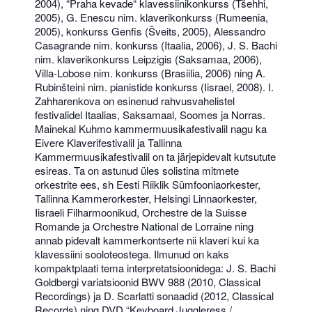
2004), “Praha kevade“ klavessiinikonkurss (Tšehhi,
2005), G. Enescu nim. klaverikonkurss (Rumeenia,
2005), konkurss Genfis (Šveits, 2005), Alessandro
Casagrande nim. konkurss (Itaalia, 2006), J. S. Bachi
nim. klaverikonkurss Leipzigis (Saksamaa, 2006),
Villa-Lobose nim. konkurss (Brasiilia, 2006) ning A.
Rubinšteini nim. pianistide konkurss (Iisrael, 2008). I.
Zahharenkova on esinenud rahvusvahelistel
festivalidel Itaalias, Saksamaal, Soomes ja Norras.
Mainekal Kuhmo kammermuusikafestivalil nagu ka
Eivere Klaverifestivalil ja Tallinna
Kammermuusikafestivalil on ta järjepidevalt kutsutute
esireas. Ta on astunud üles solistina mitmete
orkestrite ees, sh Eesti Riiklik Sümfooniaorkester,
Tallinna Kammerorkester, Helsingi Linnaorkester,
Iisraeli Filharmoonikud, Orchestre de la Suisse
Romande ja Orchestre National de Lorraine ning
annab pidevalt kammerkontserte nii klaveri kui ka
klavessiini sooloteostega. Ilmunud on kaks
kompaktplaati tema interpretatsioonidega: J. S. Bachi
Goldbergi variatsioonid BWV 988 (2010, Classical
Recordings) ja D. Scarlatti sonaadid (2012, Classical
Records) ning DVD “Keyboard Juggleress /