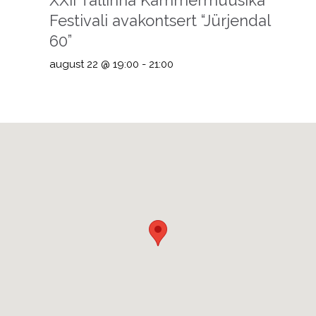
XXII Tallinna Kammermuusika
Festivali avakontsert “Jürjendal
60”
august 22 @ 19:00
-
21:00