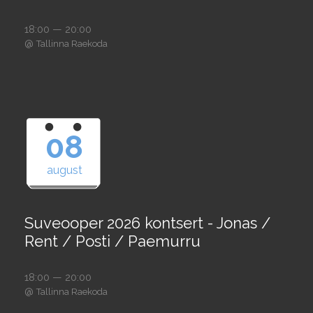
18:00 — 20:00
@
Tallinna Raekoda
08
august
Suveooper 2026 kontsert - Jonas /
Rent / Posti / Paemurru
18:00 — 20:00
@
Tallinna Raekoda