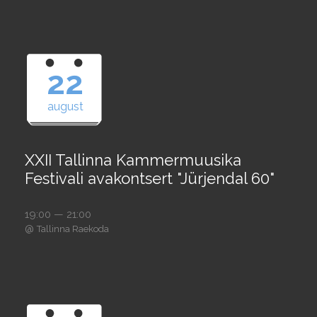
22
august
XXII Tallinna Kammermuusika
Festivali avakontsert "Jürjendal 60"
19:00 — 21:00
@
Tallinna Raekoda