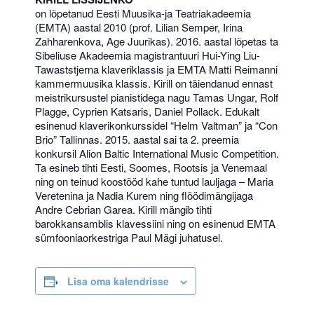
on lõpetanud Eesti Muusika-ja Teatriakadeemia
(EMTA) aastal 2010 (prof. Lilian Semper, Irina
Zahharenkova, Age Juurikas). 2016. aastal lõpetas ta
Sibeliuse Akadeemia magistrantuuri Hui-Ying Liu-
Tawaststjerna klaveriklassis ja EMTA Matti Reimanni
kammermuusika klassis. Kirill on täiendanud ennast
meistrikursustel pianistidega nagu Tamas Ungar, Rolf
Plagge, Cyprien Katsaris, Daniel Pollack. Edukalt
esinenud klaverikonkurssidel “Helm Valtman” ja “Con
Brio” Tallinnas. 2015. aastal sai ta 2. preemia
konkursil Alion Baltic International Music Competition.
Ta esineb tihti Eesti, Soomes, Rootsis ja Venemaal
ning on teinud koostööd kahe tuntud lauljaga – Maria
Veretenina ja Nadia Kurem ning flöödimängijaga
Andre Cebrian Garea. Kirill mängib tihti
barokkansamblis klavessiini ning on esinenud EMTA
sümfooniaorkestriga Paul Mägi juhatusel.
Lisa oma kalendrisse