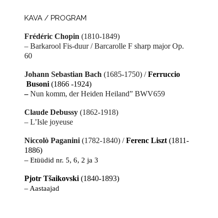
KAVA / PROGRAM
Frédéric Chopin
(1810-1849)
– Barkarool Fis-duur / Barcarolle F sharp major Op.
60
Johann Sebastian Bach
(1685-1750) /
Ferruccio
Busoni
(1866 -1924)
–
Nun komm, der Heiden Heiland” BWV659
Claude Debussy
(1862-1918)
– L’Isle joyeuse
Niccolò Paganini
(1782-1840) /
Ferenc Liszt
(1811-
1886)
–
Etüüdid nr. 5, 6, 2 ja 3
Pjotr Tšaikovski
(1840-1893)
– Aastaajad