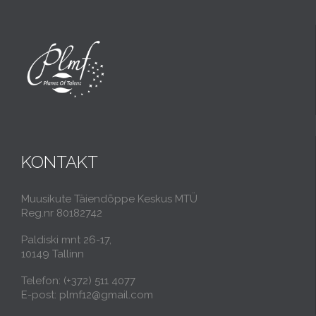
KONTAKT
Muusikute Täiendõppe Keskus MTÜ
Reg.nr 80182742
Paldiski mnt 26-17,
10149 Tallinn
Telefon: (+372) 511 4077
E-post: plmf12@gmail.com