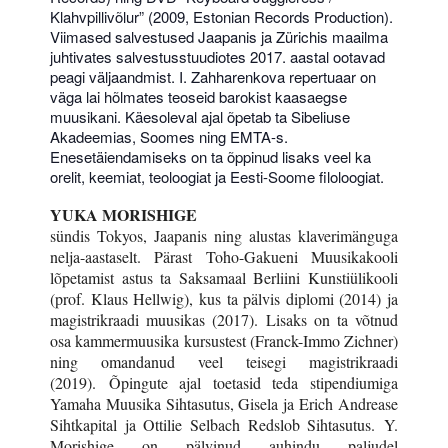
Klahvpillivõlur” (2009, Estonian Records Production).
Viimased salvestused Jaapanis ja Zürichis maailma
juhtivates salvestusstuudiotes 2017. aastal ootavad
peagi väljaandmist. I. Zahharenkova repertuaar on
väga lai hõlmates teoseid barokist kaasaegse
muusikani. Käesoleval ajal õpetab ta Sibeliuse
Akadeemias, Soomes ning EMTA-s.
Enesetäiendamiseks on ta õppinud lisaks veel ka
orelit, keemiat, teoloogiat ja Eesti-Soome filoloogiat.
YUKA MORISHIGE
sündis Tokyos, Jaapanis ning alustas klaverimänguga
nelja-aastaselt. Pärast Toho-Gakueni Muusikakooli
lõpetamist astus ta Saksamaal Berliini Kunstiülikooli
(prof. Klaus Hellwig), kus ta pälvis diplomi (2014) ja
magistrikraadi muusikas (2017). Lisaks on ta võtnud
osa kammermuusika kursustest (Franck-Immo Zichner)
ning omandanud veel teisegi magistrikraadi
(2019).
Õpingute ajal toetasid teda stipendiumiga
Yamaha Muusika Sihtasutus, Gisela ja Erich Andrease
Sihtkapital ja Ottilie Selbach Redslob Sihtasutus. Y.
Morishige on pälvinud auhindu paljudel