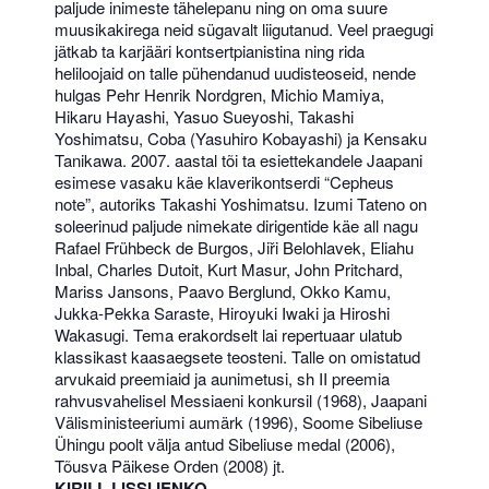
paljude inimeste tähelepanu ning on oma suure
muusikakirega neid sügavalt liigutanud. Veel praegugi
jätkab ta karjääri kontsertpianistina ning rida
heliloojaid on talle pühendanud uudisteoseid, nende
hulgas Pehr Henrik Nordgren, Michio Mamiya,
Hikaru Hayashi, Yasuo Sueyoshi, Takashi
Yoshimatsu, Coba (Yasuhiro Kobayashi) ja Kensaku
Tanikawa. 2007. aastal tõi ta esiettekandele Jaapani
esimese vasaku käe klaverikontserdi “Cepheus
note”, autoriks Takashi Yoshimatsu. Izumi Tateno on
soleerinud paljude nimekate dirigentide käe all nagu
Rafael Frühbeck de Burgos, Jiři Belohlavek, Eliahu
Inbal, Charles Dutoit, Kurt Masur, John Pritchard,
Mariss Jansons, Paavo Berglund, Okko Kamu,
Jukka-Pekka Saraste, Hiroyuki Iwaki ja Hiroshi
Wakasugi. Tema erakordselt lai repertuaar ulatub
klassikast kaasaegsete teosteni. Talle on omistatud
arvukaid preemiaid ja aunimetusi, sh II preemia
rahvusvahelisel Messiaeni konkursil (1968), Jaapani
Välisministeeriumi aumärk (1996), Soome Sibeliuse
Ühingu poolt välja antud Sibeliuse medal (2006),
Tõusva Päikese Orden (2008) jt.
KIRILL LISSIJENKO