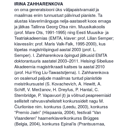
IRINA ZAHHARENKOVA
on oma generatsiooni üks väljapaistvamaid ja
maailmas enim tunnustust pälvinud pianiste. Ta
alustas klaverimänguga nelja-aastaselt koos emaga
ja jätkas Tallinna Georg Otsa nim. Muusikakoolis
(prof. Mare Ots, 1991-1995) ning Eesti Muusika- ja
Teatriakadeemias (EMTA, klaver: prof. Lilian Semper;
klavessiin: prof. Maris Valk-Falk, 1995-2000), kus
lõpetas magistriõpingud aastal 2003 (prof. L.
Semper). I. Zahharenkova õpingud jätkusid EMTA
doktorantuuris aastatel 2003–2011. Helsingi Sibeliuse
Akadeemia magistrikraadi kaitses ta aastal 2010
(prof. Hui-Ying Liu-Tawaststjerna). I. Zahharenkova
on osalenud paljude maailmas tuntud pianistide
meistrikursustel (S. Kovachevich, A. Hewitt, A.
Schiff, V. Meržanov, H. Dreyfus, P. Hantaï, C.
Stembridge, P. Vapavuori jt) ja võitnud peapreemiaid
sellistelt rahvusvahelistelt konkurssidelt nagu M.
Čiurlionise nim. konkurss (Leedu, 2003), konkurss
“Premio Jaén” (Hispaania, 2004), festivali “Van
Vlaanderen” haamerklaverikonkurss Brügges
(Belgia, 2004), konkurss Epinal’is (Prantsusmaa,