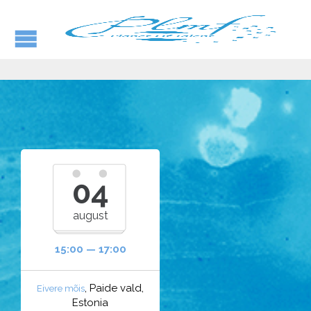
04
august
15:00 — 17:00
, Paide vald,
Eivere mõis
Estonia