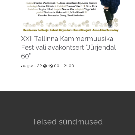
XXII Tallinna Kammermuusika
Festivali avakontsert “Jürjendal
60”
august 22 @ 19:00
-
21:00
Teised sündmused