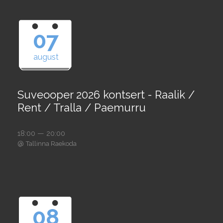
07
august
Suveooper 2026 kontsert - Raalik /
Rent / Tralla / Paemurru
18:00 — 20:00
@
Tallinna Raekoda
08