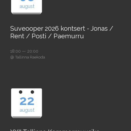
august
Suveooper 2026 kontsert - Jonas /
Rent / Posti / Paemurru
18:00 — 20:00
@
Tallinna Raekoda
22
august