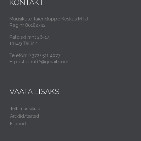
KONTAKT
Muusikute Täiendõppe Keskus MTÜ
Reg.nr 80182742
Paldiski mnt 26-17,
10149 Tallinn
Telefon: (+372) 511 4077
E-post: plmf12@gmail.com
VAATA LISAKS
Telli muusikuid
Artiklid/teated
E-pood