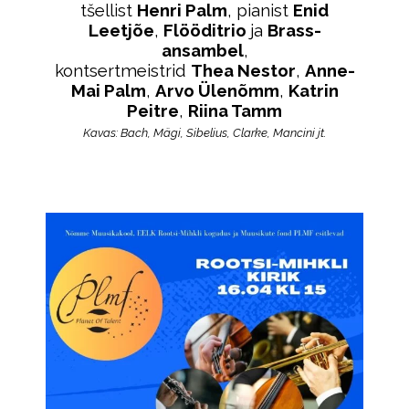
tšellist
Henri Palm
, pianist
Enid
Leetjõe
,
Flööditrio
ja
Brass-
ansambel
,
kontsertmeistrid
Thea Nestor
,
Anne-
Mai Palm
,
Arvo Ülenõmm
,
Katrin
Peitre
,
Riina Tamm
Kavas: Bach, Mägi, Sibelius, Clarke, Mancini jt.