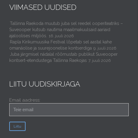
VIIMASED UUDISED
Tallinna Raekoda muutub juba sel reedel ooperiteatriks –
Suveooper kutsub nautima maailmakuulsaid aariaid
ajaloolises miljöös.
16. juuli 2026
Rapla Kirikumuusika Festival lõpetab sel aastal kahe
omanäolise ja suurejoonelise kontserdiga
9. juuli 2026
Juba järgmisel nädalal rõõmustab publikut Suveooper
kontsert-etendustega Tallinna Raekojas
7. juuli 2026
LIITU UUDISKIRJAGA
Email aadress: