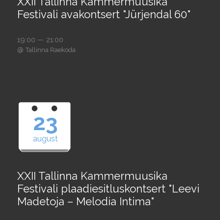
XXII Tallinna Kammermuusika
Festivali avakontsert "Jürjendal 60"
19:00 — 21:00
@
Tallinna Raekoda
23
august
XXII Tallinna Kammermuusika
Festivali plaadiesitluskontsert "Leevi
Madetoja – Melodia Intima"