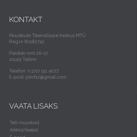
KONTAKT
Muusikute Täiendõppe Keskus MTÜ
Reg.nr 80182742
Paldiski mnt 26-17,
10149 Tallinn
Telefon: (+372) 511 4077
E-post: plmf12@gmail.com
VAATA LISAKS
Telli muusikuid
Artiklid/teated