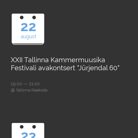
22
august
XXII Tallinna Kammermuusika
Festivali avakontsert "Jürjendal 60"
19:00 — 21:00
@
Tallinna Raekoda
23