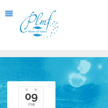
09
mai