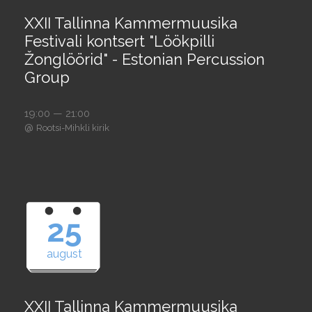
XXII Tallinna Kammermuusika
Festivali kontsert "Löökpilli
Žonglöörid" - Estonian Percussion
Group
19:00 — 21:00
@
Rootsi-Mihkli kirik
25
august
XXII Tallinna Kammermuusika