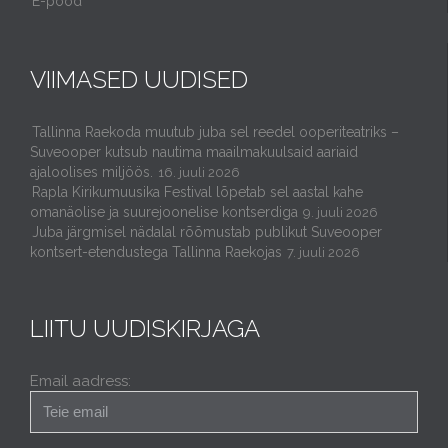
E-pood
VIIMASED UUDISED
Tallinna Raekoda muutub juba sel reedel ooperiteatriks –
Suveooper kutsub nautima maailmakuulsaid aariaid
ajaloolises miljöös.
16. juuli 2026
Rapla Kirikumuusika Festival lõpetab sel aastal kahe
omanäolise ja suurejoonelise kontserdiga
9. juuli 2026
Juba järgmisel nädalal rõõmustab publikut Suveooper
kontsert-etendustega Tallinna Raekojas
7. juuli 2026
LIITU UUDISKIRJAGA
Email aadress: