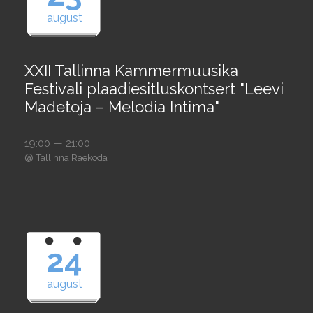
august
XXII Tallinna Kammermuusika
Festivali plaadiesitluskontsert "Leevi
Madetoja – Melodia Intima"
19:00 — 21:00
@
Tallinna Raekoda
24
august