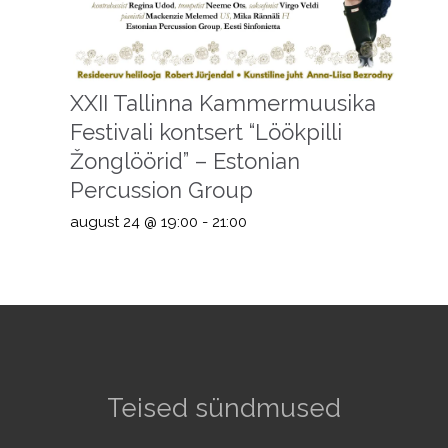
XXII Tallinna Kammermuusika
Festivali kontsert “Löökpilli
Žonglöörid” – Estonian
Percussion Group
august 24 @ 19:00
-
21:00
Teised sündmused