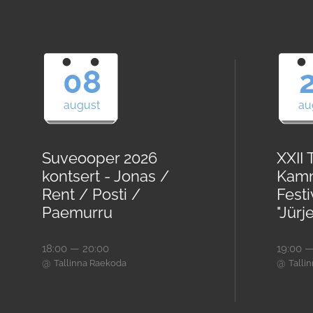
08
august
au
Suveooper 2026
XXII 
kontsert - Jonas /
Kam
Rent / Posti /
Festi
Paemurru
"Jürj
18:00 — 20:00
19:00 —
@
@
Tallinna Raekoda
Talli