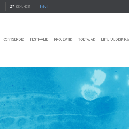
22
Info!
SEKUNDIT
KONTSERDID
FESTIVALID
PROJEKTID
TOETAJAD
LIITU UUDISKIR