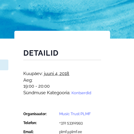
DETAILID
Kuupäev:
juuni 4, 2018
Aeg:
19:00 - 20:00
Sündmuse Kategooria:
Kontserdid
Music Trust PLMF
Organisaator:
Telefon:
+372 53302993
Email:
plmf@plmf.ee