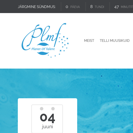
0
8
47
JÄRGMINE SÜNDMUS:
PÄEVA
TUNDI
MINUTIT
MEIST
TELLI MUUSIKUID
04
juuni