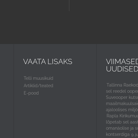
VAATA LISAKS
VIIMASE
UUDISE
Telli muusikuid
Tallinna Raeko
Artiklid/teated
sel reedel ooper
E-pood
Suveooper kuts
maailmakuulsaid
ajaloolises miljö
Rapla Kirikumuu
lõpetab sel aas
omanäolise ja s
kontserdiga
9. j