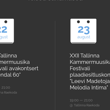
22
23
gust
august
Tallinna
XXII Tallinna
mermuusika
Kammermuusik
vali avakontsert
Festivali
endal 60"
plaadiesitluskon
"Leevi Madetoja
Melodia Intima"
 21:00
nna Raekoda
19:00 — 21:00
@
Tallinna Raekoda