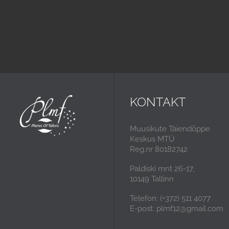
KONTAKT
Muusikute Täiendõppe
Keskus MTÜ
Reg.nr 80182742
Paldiski mnt 26-17,
10149 Tallinn
Telefon: (+372) 511 4077
E-post: plmf12@gmail.com