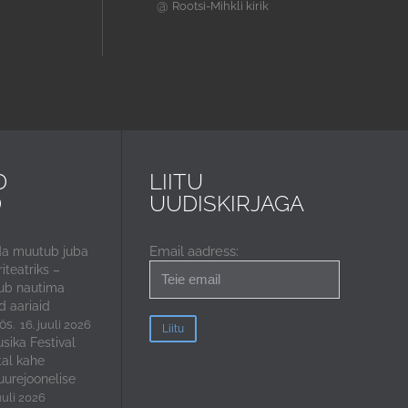
@
Rootsi-Mihkli kirik
D
LIITU
D
UUDISKIRJAGA
Email aadress:
da muutub juba
iteatriks –
ub nautima
 aariaid
ös.
16. juuli 2026
sika Festival
tal kahe
uurejoonelise
uuli 2026