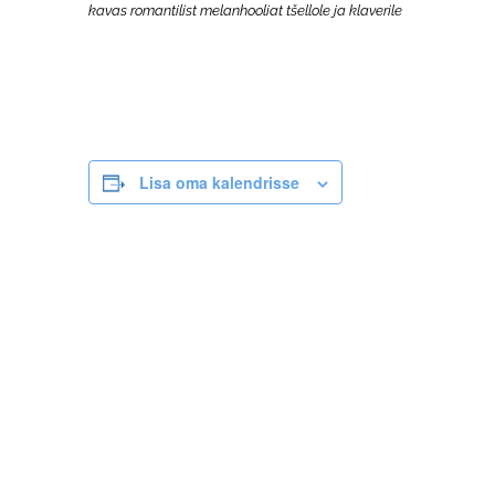
kavas romantilist melanhooliat tšellole ja klaverile
Lisa oma kalendrisse