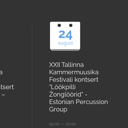
24
august
XXII Tallinna
a
Kammermuusika
Festivali kontsert
tsert
"Löökpilli
 –
Žonglöörid" -
Estonian Percussion
Group
19:00 — 21:00