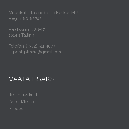
Muusikute Täiendõppe Keskus MTÜ
Reg.nr 80182742
Paldiski mnt 26-17,
10149 Tallinn
Telefon: (+372) 511 4077
E-post: plmf12@gmail.com
VAATA LISAKS
Telli muusikuid
Artiklid/teated
E-pood