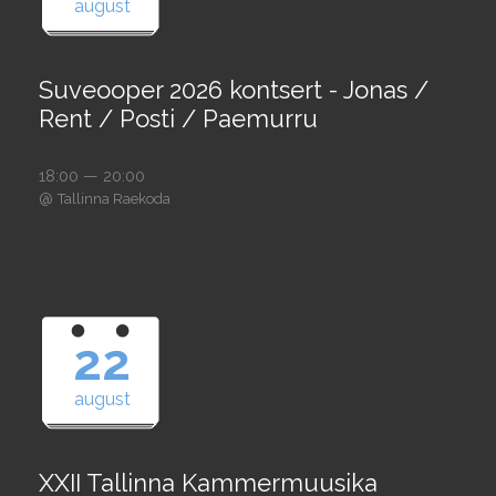
august
Suveooper 2026 kontsert - Jonas /
Rent / Posti / Paemurru
18:00 — 20:00
@
Tallinna Raekoda
22
august
XXII Tallinna Kammermuusika