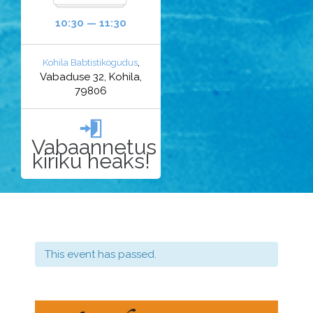
10:30 — 11:30
,
Kohila Babtistikogudus
Vabaduse 32, Kohila,
79806

Vabaannetus
kiriku heaks!
This event has passed.