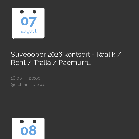
07
august
Suveooper 2026 kontsert - Raalik /
Rent / Tralla / Paemurru
18:00 — 20:00
@
Tallinna Raekoda
08