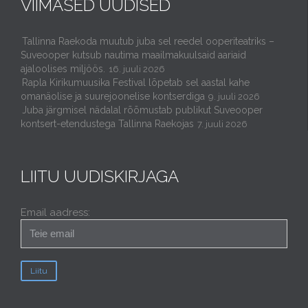
VIIMASED UUDISED
Tallinna Raekoda muutub juba sel reedel ooperiteatriks –
Suveooper kutsub nautima maailmakuulsaid aariaid
ajaloolises miljöös.
16. juuli 2026
Rapla Kirikumuusika Festival lõpetab sel aastal kahe
omanäolise ja suurejoonelise kontserdiga
9. juuli 2026
Juba järgmisel nädalal rõõmustab publikut Suveooper
kontsert-etendustega Tallinna Raekojas
7. juuli 2026
LIITU UUDISKIRJAGA
Email aadress: