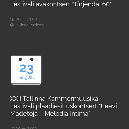
Festivali avakontsert "Jürjendal 60"
19:00 — 21:00
@
Tallinna Raekoda
23
august
XXII Tallinna Kammermuusika
Festivali plaadiesitluskontsert "Leevi
Madetoja – Melodia Intima"
19:00 — 21:00