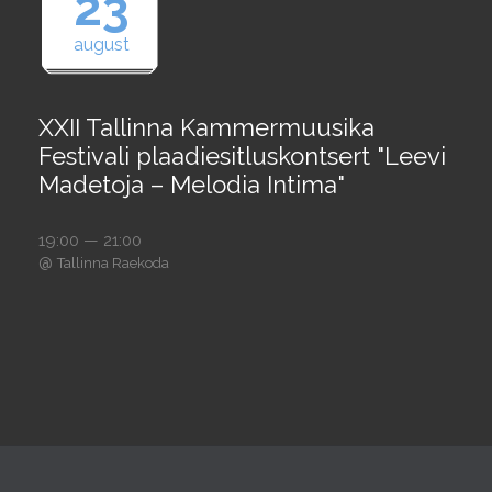
23
august
XXII Tallinna Kammermuusika
Festivali plaadiesitluskontsert "Leevi
Madetoja – Melodia Intima"
19:00 — 21:00
@
Tallinna Raekoda