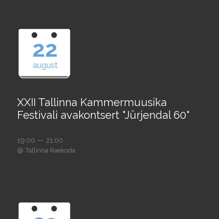
22
august
XXII Tallinna Kammermuusika
Festivali avakontsert "Jürjendal 60"
19:00 — 21:00
@
Tallinna Raekoda