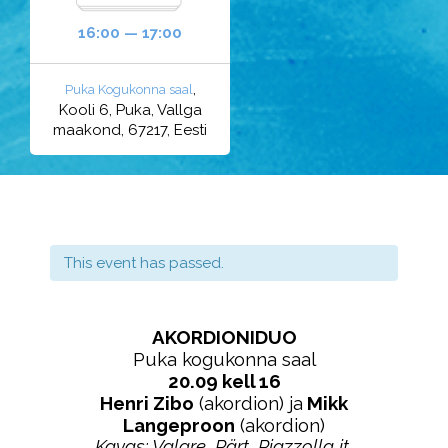
16:00 — 17:00
,
Puka Kogukonna saal
Kooli 6, Puka, Vallga
maakond, 67217, Eesti
This event has passed.
AKORDIONIDUO
Puka kogukonna saal
20.09 kell 16
Henri Zibo
(akordion) ja
Mikk
Langeproon
(akordion)
Kavas: Valgre, Pärt, Piazzolla jt.