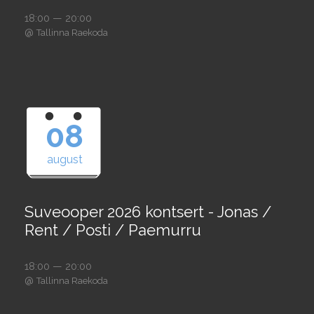
18:00 — 20:00
@
Tallinna Raekoda
08
august
Suveooper 2026 kontsert - Jonas /
Rent / Posti / Paemurru
18:00 — 20:00
@
Tallinna Raekoda