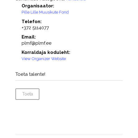
Organisaator:
Pille Lille Muusikute Fond
Telefon:
+372 5114077
Email:
plmf@plmf.ee
Korraldaja koduleht:
View Organizer Website
Toeta talente!
Toeta