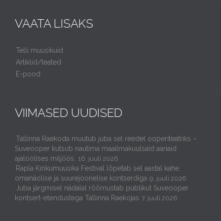
VAATA LISAKS
Telli muusikuid
Artiklid/teated
E-pood
VIIMASED UUDISED
Tallinna Raekoda muutub juba sel reedel ooperiteatriks –
Suveooper kutsub nautima maailmakuulsaid aariaid
ajaloolises miljöös.
16. juuli 2026
Rapla Kirikumuusika Festival lõpetab sel aastal kahe
omanäolise ja suurejoonelise kontserdiga
9. juuli 2026
Juba järgmisel nädalal rõõmustab publikut Suveooper
kontsert-etendustega Tallinna Raekojas
7. juuli 2026