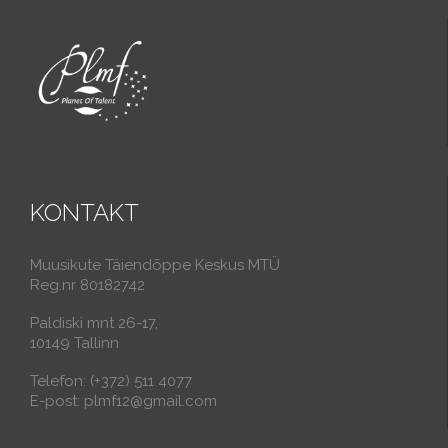
KONTAKT
Muusikute Täiendõppe Keskus MTÜ
Reg.nr 80182742
Paldiski mnt 26-17,
10149 Tallinn
Telefon: (+372) 511 4077
E-post: plmf12@gmail.com