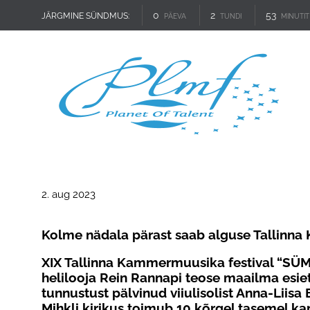
0
2
53
JÄRGMINE SÜNDMUS:
PÄEVA
TUNDI
MINUTIT
2. aug 2023
Kolme nädala pärast saab alguse Tallinna
XIX Tallinna Kammermuusika festival “S
helilooja Rein Rannapi teose maailma esiet
tunnustust pälvinud viiulisolist Anna-Liisa
Mihkli kirikus toimub 10 kõrgel tasemel ka