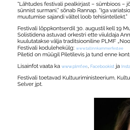
“Lähtudes festivali pealkirjast – sümbioos –
sünnist surmani,” sõnab Rannap. “Iga variatsi
muutumise sajandi vältel loob tehisintellekt.”
Festivali lõppkontserdil 30. augustil kell 1
Solistidena astuvad orkestri ette viiuldaja An
kuulutatakse välja traditsiooniline PLMF „N
Festivali kodulehekülg:
www.
tallinnkammerfest.ee
Piletid on müügil Piletilevis ja tund enne kon
Lisainfot vaata ka
,
ja
www.plmf.ee
Facebookist
Inst
Festivali toetavad Kultuuriministeerium, Kultuu
Selver jpt.