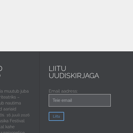
D
LIITU
D
UUDISKIRJAGA
Email aadress:
da muutub juba
iteatriks –
ub nautima
 aariaid
ös.
16. juuli 2026
sika Festival
tal kahe
uurejoonelise