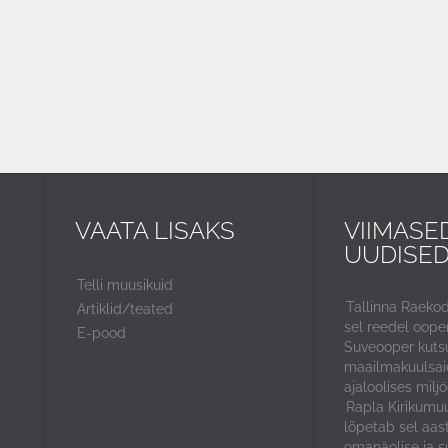
VAATA LISAKS
VIIMASE
UUDISE
Telli muusikuid
Tallinna Raeko
Artiklid/teated
sel reedel ooper
E-pood
Suveooper kuts
maailmakuulsaid
ajaloolises miljö
Rapla Kirikumuu
lõpetab sel aas
omanäolise ja s