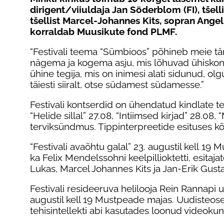
dirigent/viiuldaja Jan Söderblom (FI), tšell
tšellist Marcel-Johannes Kits, sopran Angel
korraldab Muusikute fond PLMF.
“Festivali teema “Sümbioos” põhineb meie tä
nägema ja kogema asju, mis lõhuvad ühiskond
ühine tegija, mis on inimesi alati sidunud, 
täiesti siiralt, otse südamest südamesse.”
Festivali kontserdid on ühendatud kindlate te
“Helide sillal” 27.08, “Intiimsed kirjad” 28.08,
terviksündmus. Tippinterpreetide esituses kõ
“Festivali avaõhtu galal” 23. augustil kell 19 
ka Felix Mendelssohni keelpillioktetti, esita
Lukas, Marcel Johannes Kits ja Jan-Erik Gust
Festivali resideeruva helilooja Rein Rannapi 
augustil kell 19 Mustpeade majas. Uudisteose 
tehisintellekti abi kasutades loonud videokun