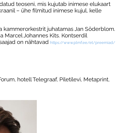
datud teoseni, mis kujutab inimese elukaart
aanil – ühe filmitud inimese kujul, kelle
emia kammerorkestrit juhatamas Jan Söderblom.
 ja Marcel Johannes Kits. Kontserdil
asaajad on nähtavad
https://www.plmf.ee/et/preemiad/
orum, hotell Telegraaf, Piletilevi, Metaprint,