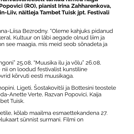
 Popovici (RO), pianist Irina Zahharenkova,
Liiv, näitleja Tambet Tuisk jpt. Festivali
Anna-Liisa Bezrodny. “Oleme kahjuks pidanud
al. Kultuur on läbi aegade olnud liim ja
a on see maagia, mis meid seob sõnadeta ja
oni” 25.08, “Muusika ilu ja võlu” 26.08,
 nii on loodud festivalist kunstiline
vrid kõrvuti eesti muusikaga.
pini, Ligeti, Šostakovitši ja Bottesini teostele
inda-Anette Verte, Razvan Popovici, Kaija
bet Tuisk.
artetile, kõlab maailma esmaettekandena 27.
lukaart sünnist surmani. Filmi on