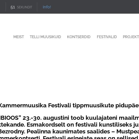
51
Info!
SEKUNDIT
MEIST
TELLI MUUSIKUID
KONTSERDID
FESTIVALID
PROJEKT
 Kammermuusika Festivali tippmuusikute pidupäe
ÜMBIOOS”
23.-30. augustini
toob kuulajateni maailm
tekande. Esmakordselt on festivali kunstiliseks 
 Bezrodny. P
ealinna kaunimates saalides – Mustpea
mmerkontserti. Festivali esinejate seas on sellis