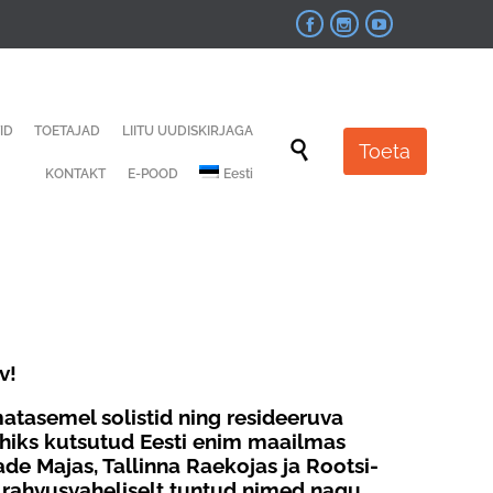



Skip
ID
TOETAJAD
LIITU UUDISKIRJAGA
to

Toeta
content
KONTAKT
E-POOD
Eesti
v!
atasemel solistid ning resideeruva
juhiks kutsutud Eesti enim maailmas
de Majas, Tallinna Raekojas ja Rootsi-
ed rahvusvaheliselt tuntud nimed nagu