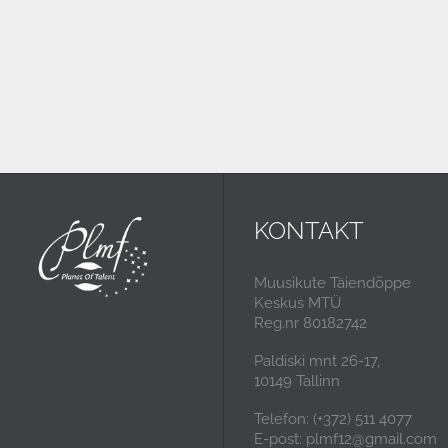
KONTAKT
Muusikute Täiendõppe
Keskus MTÜ
Reg.nr 80182742
Paldiski mnt 26-17,
10149 Tallinn
Telefon: (+372) 511 4077
E-post: plmf12@gmail.com