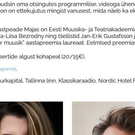
 jõudsin oma otsingutes programmilise, videoga ühen
oon on ettekujutus mingist vanusest, mida näeb ka ekr
9 Mustpeade Majas on Eesti Muusika- ja Teatriakade
na-Liisa Bezrodny ning tšellistid Jan-Erik Gustafsson
oor muusik” aastapreemia laureaat. Eelmised preemi
tsertide algust kohapeal (20/15€).
.
agramist
rkapital, Tallinna linn, Klassikaraadio, Nordic Hotel F