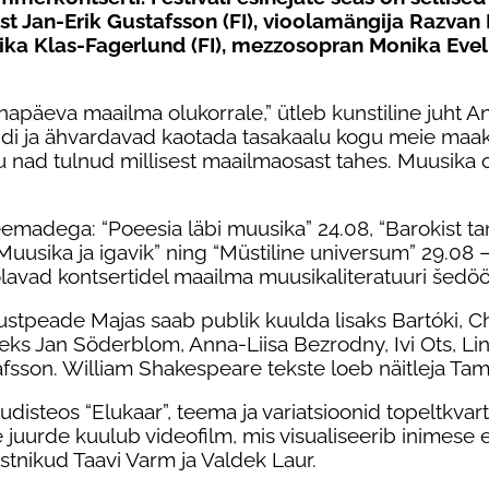
ist Jan-Erik Gustafsson (FI), vioolamängija Razvan
ika Klas-Fagerlund (FI), mezzosopran Monika Evelin-
napäeva maailma olukorrale,” ütleb kunstiline juht 
i ja ähvardavad kaotada tasakaalu kogu meie maaker
olgu nad tulnud millisest maailmaosast tahes. Muusik
emadega: “Poeesia läbi muusika” 24.08, “Barokist tang
 “Muusika ja igavik” ning “Müstiline universum” 29.08 –
lavad kontsertidel maailma muusikaliteratuuri šedöö
Mustpeade Majas saab publik kuulda lisaks Bartóki, Cho
jateks Jan Söderblom, Anna-Liisa Bezrodny, Ivi Ots, L
afsson. William Shakespeare tekste loeb näitleja Tam
uudisteos “Elukaar”, teema ja variatsioonid topeltkv
juurde kuulub videofilm, mis visualiseerib inimese e
stnikud Taavi Varm ja Valdek Laur.