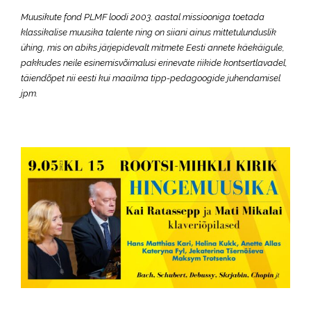
Muusikute fond PLMF loodi 2003. aastal missiooniga toetada
klassikalise muusika talente ning on siiani ainus mittetulunduslik
ühing, mis on abiks järjepidevalt mitmete Eesti annete käekäigule,
pakkudes neile esinemisvõimalusi erinevate riikide kontsertlavadel,
täiendõpet nii eesti kui maailma tipp-pedagoogide juhendamisel
jpm.