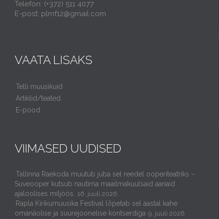
Telefon: (+372) 511 4077
E-post: plmf12@gmail.com
VAATA LISAKS
Telli muusikuid
Artiklid/teated
E-pood
VIIMASED UUDISED
Tallinna Raekoda muutub juba sel reedel ooperiteatriks –
Suveooper kutsub nautima maailmakuulsaid aariaid
ajaloolises miljöös.
16. juuli 2026
Rapla Kirikumuusika Festival lõpetab sel aastal kahe
omanäolise ja suurejoonelise kontserdiga
9. juuli 2026