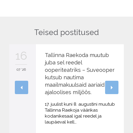
Teised postitused
16
Tallinna Raekoda muutub
juba sel reedel
ooperiteatriks – Suveooper
07 '26
kutsub nautima
maailmakuulsaid aariaid
ajaloolises miljöös.
17. juulist kuni 8. augustini muutub
Tallinna Raekoja väärikas
kodanikesaal igal reedel ja
laupäeval kell…