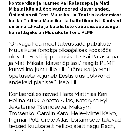
kontserdisarja raames
Kai Ratassepa ja Mati
Mikalai käe all õppivad noored klaverianded
.
Õpilasi on nii Eesti Muusika- ja Teatriakadeemiast
kui ka Tallinna Muusika- ja balletikoolist. Kontsert
on linnarahvale ja külalistele vaba sissepääsuga,
korraldajaks on Muusikute fond PLMF.
“On väga hea meel tutvustada publikule
Muusikute fondiga pikaajalises koostöös
olevate Eesti tippmuusikute Kai Ratassepa
ja Mati Mikalai klaveriõpilasi,” räägib PLMF
kunstiline juht Pille Lill. “Tänu Kai ja Mati
õpetusele kujuneb Eestis uus põlvkond
andekaid pianiste,” lisab Lill.
Kontserdil esinevad Hans Matthias Kari,
Helina Kukk, Anette Allas, Kateryna Fyl,
Jekaterina Tšernõševa, Maksym
Trotsenko, Carolin Karo, Hele–Mirtel Kaivo,
Ingmar Poll, Grete Allas. Esitamisele tulevad
teosed kuulsatelt heliloojatelt nagu Bach,