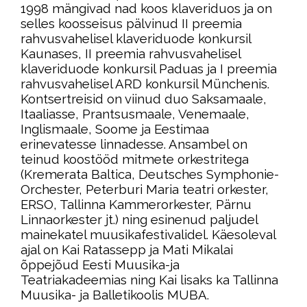
1998 mängivad nad koos klaveriduos ja on
selles koosseisus pälvinud II preemia
rahvusvahelisel klaveriduode konkursil
Kaunases, II preemia rahvusvahelisel
klaveriduode konkursil Paduas ja I preemia
rahvusvahelisel ARD konkursil Münchenis.
Kontsertreisid on viinud duo Saksamaale,
Itaaliasse, Prantsusmaale, Venemaale,
Inglismaale, Soome ja Eestimaa
erinevatesse linnadesse. Ansambel on
teinud koostööd mitmete orkestritega
(Kremerata Baltica, Deutsches Symphonie-
Orchester, Peterburi Maria teatri orkester,
ERSO, Tallinna Kammerorkester, Pärnu
Linnaorkester jt.) ning esinenud paljudel
mainekatel muusikafestivalidel. Käesoleval
ajal on Kai Ratassepp ja Mati Mikalai
õppejõud Eesti Muusika-ja
Teatriakadeemias ning Kai lisaks ka Tallinna
Muusika- ja Balletikoolis MUBA.