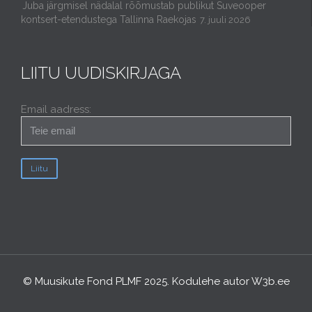
Juba järgmisel nädalal rõõmustab publikut Suveooper
kontsert-etendustega Tallinna Raekojas
7. juuli 2026
LIITU UUDISKIRJAGA
Email aadress:
© Muusikute Fond PLMF 2025. Kodulehe autor
W3b.ee