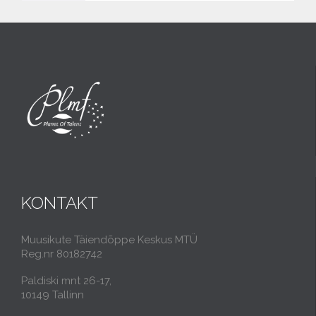
KONTAKT
Muusikute Täiendõppe Keskus MTÜ
Reg.nr 80182742
Paldiski mnt 26-17,
10149 Tallinn