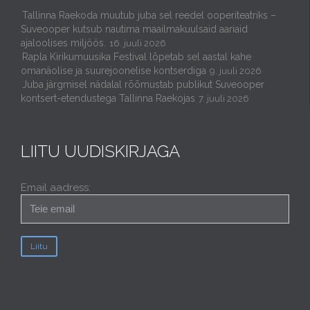
Tallinna Raekoda muutub juba sel reedel ooperiteatriks –
Suveooper kutsub nautima maailmakuulsaid aariaid
ajaloolises miljöös.
16. juuli 2026
Rapla Kirikumuusika Festival lõpetab sel aastal kahe
omanäolise ja suurejoonelise kontserdiga
9. juuli 2026
Juba järgmisel nädalal rõõmustab publikut Suveooper
kontsert-etendustega Tallinna Raekojas
7. juuli 2026
LIITU UUDISKIRJAGA
Email aadress: