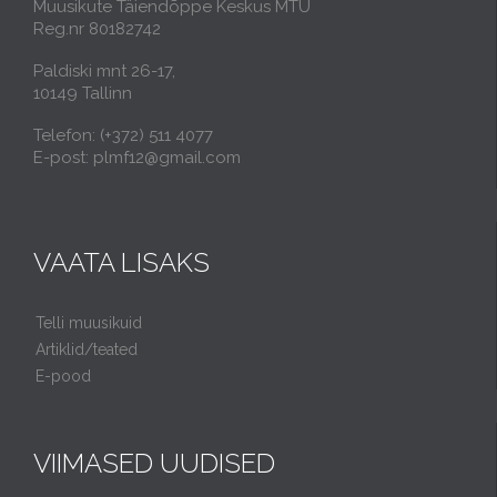
Muusikute Täiendõppe Keskus MTÜ
Reg.nr 80182742
Paldiski mnt 26-17,
10149 Tallinn
Telefon: (+372) 511 4077
E-post: plmf12@gmail.com
VAATA LISAKS
Telli muusikuid
Artiklid/teated
E-pood
VIIMASED UUDISED