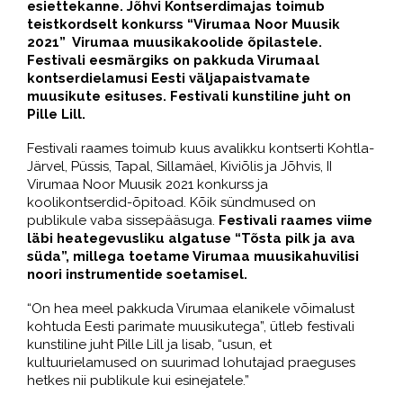
esiettekanne. Jõhvi Kontserdimajas toimub
teistkordselt konkurss “Virumaa Noor Muusik
2021” Virumaa muusikakoolide õpilastele.
Festivali eesmärgiks on pakkuda Virumaal
kontserdielamusi Eesti väljapaistvamate
muusikute esituses. Festivali kunstiline juht on
Pille Lill.
Festivali raames toimub kuus avalikku kontserti Kohtla-
Järvel, Püssis, Tapal, Sillamäel, Kiviõlis ja Jõhvis, II
Virumaa Noor Muusik 2021 konkurss ja
koolikontserdid-õpitoad. Kõik sündmused on
publikule vaba sissepääsuga.
Festivali raames viime
läbi heategevusliku algatuse “Tõsta pilk ja ava
süda”, millega toetame Virumaa muusikahuvilisi
noori instrumentide soetamisel.
“On hea meel pakkuda Virumaa elanikele võimalust
kohtuda Eesti parimate muusikutega”, ütleb festivali
kunstiline juht Pille Lill ja lisab, “usun, et
kultuurielamused on suurimad lohutajad praeguses
hetkes nii publikule kui esinejatele.”