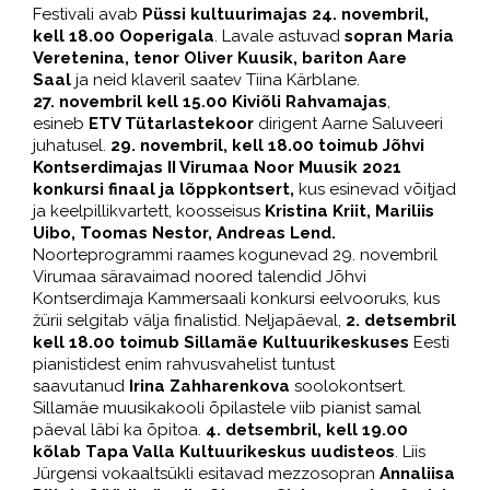
Festivali avab
Püssi kultuurimajas 24. novembril,
kell 18.00 Ooperigala
. Lavale astuvad
sopran Maria
Veretenina, tenor Oliver Kuusik, bariton Aare
Saal
ja neid klaveril saatev Tiina Kärblane.
27. novembril kell 15.00 Kiviõli Rahvamajas
,
esineb
ETV Tütarlastekoor
dirigent Aarne Saluveeri
juhatusel.
29. novembril, kell 18.00 toimub Jõhvi
Kontserdimajas II Virumaa Noor Muusik 2021
konkursi finaal ja lõppkontsert,
kus esinevad võitjad
ja keelpillikvartett, koosseisus
Kristina Kriit, Mariliis
Uibo, Toomas Nestor, Andreas Lend.
Noorteprogrammi raames kogunevad 29. novembril
Virumaa säravaimad noored talendid Jõhvi
Kontserdimaja Kammersaali konkursi eelvooruks, kus
žürii selgitab välja finalistid. Neljapäeval,
2. detsembril
kell 18.00 toimub Sillamäe Kultuurikeskuses
Eesti
pianistidest enim rahvusvahelist tuntust
saavutanud
Irina Zahharenkova
soolokontsert.
Sillamäe muusikakooli õpilastele viib pianist samal
päeval läbi ka õpitoa.
4. detsembril, kell 19.00
kõlab Tapa Valla Kultuurikeskus uudisteos
. Liis
Jürgensi vokaaltsükli esitavad mezzosopran
Annaliisa