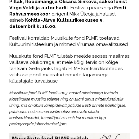
Pillak, flöödimängija Oksana Sinkova, saksofonist
Virgo Veldi ja autor harfil.
Festivali peaesineja
Eesti
Rahvusmeeskoor
dirigent Mikk Üleoja juhatusel
esineb
Kohtla-Järve Kultuurikeskuses 5.
detsembril kl 16.00.
Festivali korraldab Muusikute fond PLMF, toetavad
Kultuuriministeerium ja mitmed Virumaa omavalitsused
Muusikute fond PLMF tuletab meelde seoses maailmas
valitseva olukorraga, et meie kõigi tervis on kõige
tähtsam. Selle jaoks tagab PLMF kontserdikohtades
valitsuse poolt määratud nõuete tagamisega
külastajate turvalisuse.
Muusikute fond PLMF loodi 2003. aastal missiooniga toetada
klassikalise muusika talente ning on siiani ainus mittetulunduslik
ühing, mis on abiks järjepidevalt paljude Eesti annete käekäigule,
pakkudes neile esinemisvõimalusi erinevate riikide
kontserdilavadel, täiendõpet nii eesti kui maailma tipp-
pedagoogide juhendamisel jpm.