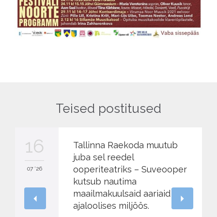
Teised postitused
16
Tallinna Raekoda muutub
juba sel reedel
ooperiteatriks – Suveooper
07 '26
kutsub nautima
maailmakuulsaid aariaid
ajaloolises miljöös.