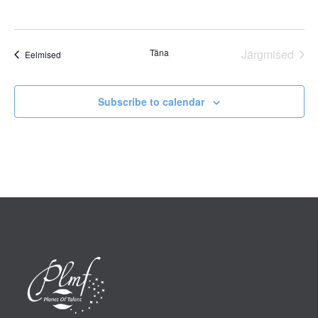
Täna
Järgmised
Sündmused
Eelmised
Sündmus
Subscribe to calendar