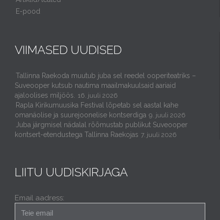
E-pood
VIIMASED UUDISED
Tallinna Raekoda muutub juba sel reedel ooperiteatriks –
Suveooper kutsub nautima maailmakuulsaid aariaid
ajaloolises miljöös.
16. juuli 2026
Rapla Kirikumuusika Festival lõpetab sel aastal kahe
omanäolise ja suurejoonelise kontserdiga
9. juuli 2026
Juba järgmisel nädalal rõõmustab publikut Suveooper
kontsert-etendustega Tallinna Raekojas
7. juuli 2026
LIITU UUDISKIRJAGA
Email aadress: