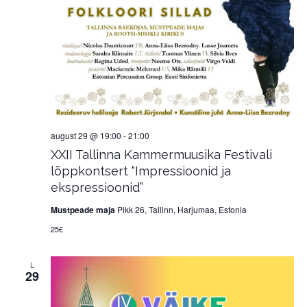
august 29 @ 19:00
-
21:00
XXII Tallinna Kammermuusika Festivali
lõppkontsert “Impressioonid ja
ekspressioonid”
Mustpeade maja
Pikk 26, Tallinn, Harjumaa, Estonia
25€
L
29