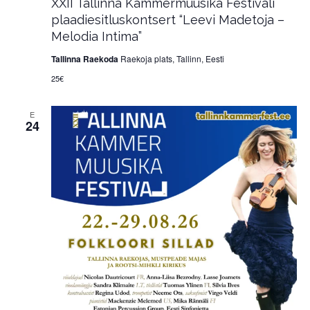
XXII Tallinna Kammermuusika Festivali
plaadiesitluskontsert “Leevi Madetoja –
Melodia Intima”
Tallinna Raekoda
Raekoja plats, Tallinn, Eesti
25€
E
24