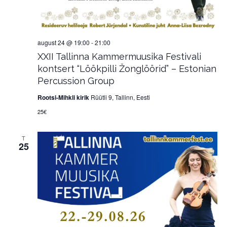
august 24 @ 19:00
-
21:00
XXII Tallinna Kammermuusika Festivali
kontsert “Löökpilli Žonglöörid” – Estonian
Percussion Group
Rootsi-Mihkli kirik
Rüütli 9, Tallinn, Eesti
25€
T
25