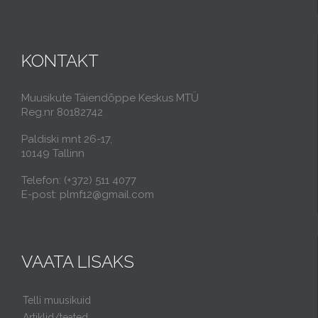
KONTAKT
Muusikute Täiendõppe Keskus MTÜ
Reg.nr 80182742
Paldiski mnt 26-17,
10149 Tallinn
Telefon: (+372) 511 4077
E-post: plmf12@gmail.com
VAATA LISAKS
Telli muusikuid
Artiklid/teated