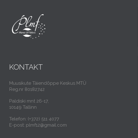
KONTAKT
Muusikute Täiendõppe Keskus MTÜ
Reg.nr 80182742
Paldiski mnt 26-17,
10149 Tallinn
Telefon: (+372) 511 4077
E-post: plmf12@gmail.com