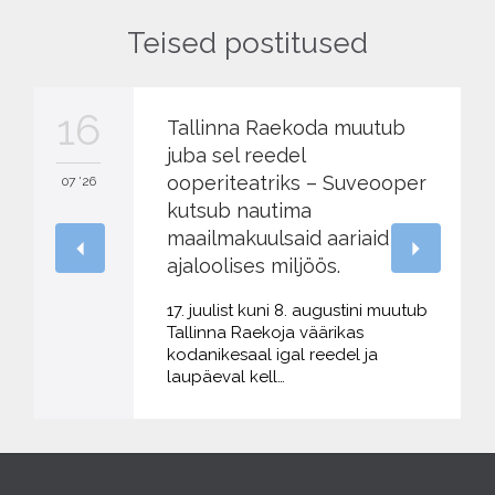
Teised postitused
16
Tallinna Raekoda muutub
juba sel reedel
ooperiteatriks – Suveooper
07 '26
kutsub nautima
maailmakuulsaid aariaid
ajaloolises miljöös.
17. juulist kuni 8. augustini muutub
Tallinna Raekoja väärikas
kodanikesaal igal reedel ja
laupäeval kell…