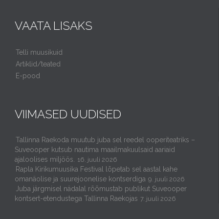
VAATA LISAKS
Telli muusikuid
Artiklid/teated
E-pood
VIIMASED UUDISED
Tallinna Raekoda muutub juba sel reedel ooperiteatriks –
Suveooper kutsub nautima maailmakuulsaid aariaid
ajaloolises miljöös.
16. juuli 2026
Rapla Kirikumuusika Festival lõpetab sel aastal kahe
omanäolise ja suurejoonelise kontserdiga
9. juuli 2026
Juba järgmisel nädalal rõõmustab publikut Suveooper
kontsert-etendustega Tallinna Raekojas
7. juuli 2026