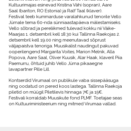
Kultuurimajas esinevad Kristina Vähi (sopran), Aare
Saal (bariton, RO Estonia) ja Ralf Taal (klaver).
Festival teeb kummarduse varalahkunud tenorile Vello
Jürnale tema 60-nda sünniaastapäeva mälestamiseks.
Vello sõbrad ja pereliikmed tulevad kokku nii Väike-
Maarjas 1. detsembril kell 18.30 kui Tallinna Raekojas 2.
detsembril kell 19.00 ning meenutavad sõprust
väljapaistva tenoriga. Muusikalist naudingut pakuvad
ooperilengend Margarita Voites, Marion Melnik, Alla
Popova, Aare Saal, Oliver Kuusik, Alar Haak, klaveril Piia
Paemurru, õhtuid juhib Vello Jürna pikaaegne
lavapartner Pille Lill.
Kontserdid Virumaal on publikule vaba sissepääsuga
ning oodatud on pered koos lastega. Tallinna Raekoja
piletid on müügil Piletilevis hinnaga 7€ ja 15€.
Festivali korraldab Muusikute fond PLMF. Toetajae seas
on Kultuuriministeerium ning mitmed Virumaa vallad.