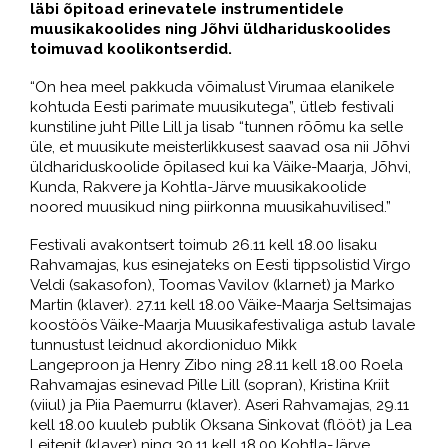
läbi õpitoad erinevatele instrumentidele
muusikakoolides ning Jõhvi üldhariduskoolides
toimuvad koolikontserdid.
“On hea meel pakkuda võimalust Virumaa elanikele
kohtuda Eesti parimate muusikutega”, ütleb festivali
kunstiline juht Pille Lill ja lisab “tunnen rõõmu ka selle
üle, et muusikute meisterlikkusest saavad osa nii Jõhvi
üldhariduskoolide õpilased kui ka Väike-Maarja, Jõhvi,
Kunda, Rakvere ja Kohtla-Järve muusikakoolide
noored muusikud ning piirkonna muusikahuvilised.”
Festivali avakontsert toimub 26.11 kell 18.00 Iisaku
Rahvamajas, kus esinejateks on Eesti tippsolistid Virgo
Veldi (sakasofon), Toomas Vavilov (klarnet) ja Marko
Martin (klaver). 27.11 kell 18.00 Väike-Maarja Seltsimajas
koostöös Väike-Maarja Muusikafestivaliga astub lavale
tunnustust leidnud akordioniduo Mikk
Langeproon ja Henry Zibo ning 28.11 kell 18.00 Roela
Rahvamajas esinevad Pille Lill (sopran), Kristina Kriit
(viiul) ja Piia Paemurru (klaver). Aseri Rahvamajas, 29.11
kell 18.00 kuuleb publik Oksana Sinkovat (flööt) ja Lea
Leitenit (klaver) ning 30.11 kell 18.00 Kohtla-Järve