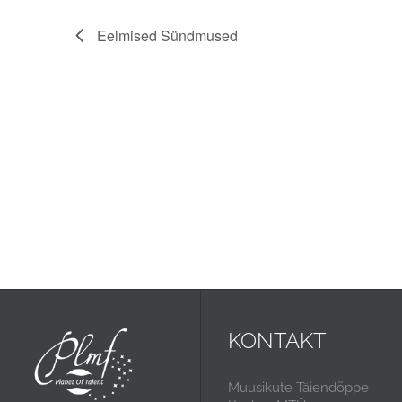
Eelmised
Sündmused
KONTAKT
Muusikute Täiendõppe