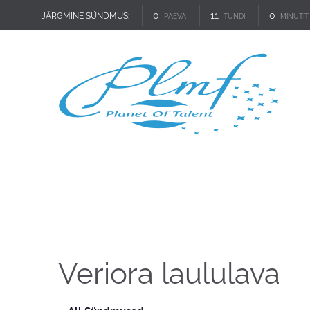
0
11
0
JÄRGMINE SÜNDMUS:
PÄEVA
TUNDI
MINUTIT
Veriora laululava