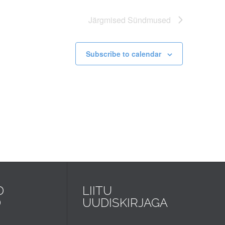
Järgmised
Sündmused
Subscribe to calendar
D
LIITU
D
UUDISKIRJAGA