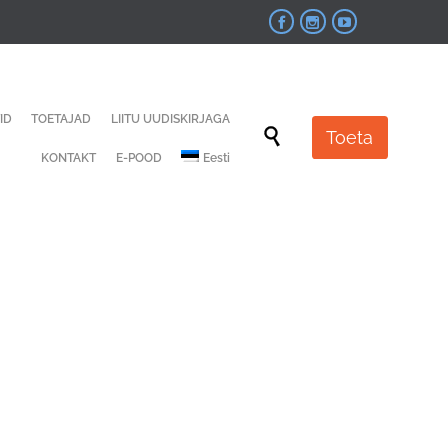



Skip
ID
TOETAJAD
LIITU UUDISKIRJAGA
to

Toeta
content
KONTAKT
E-POOD
Eesti