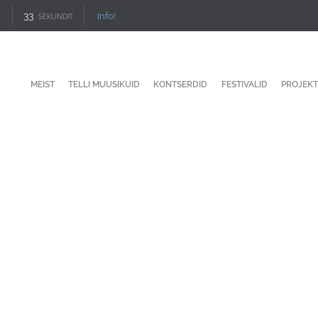
33
Info!
SEKUNDIT
MEIST
TELLI MUUSIKUID
KONTSERDID
FESTIVALID
PROJEKT