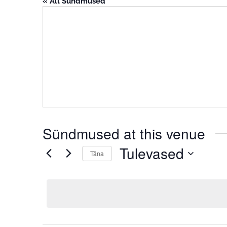
« All Sündmused
Sündmused at this venue
Tulevased
Täna
Select
date.