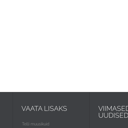
VAATA LISAKS
VIIMASE
UUDISE
Telli muusikuid