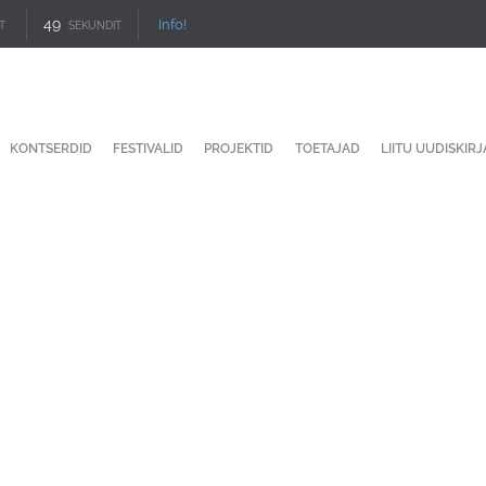
49
Info!
T
SEKUNDIT
KONTSERDID
FESTIVALID
PROJEKTID
TOETAJAD
LIITU UUDISKIR