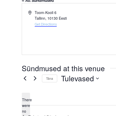
« All Sündmused
Address
Toom-Kooli 6
Tallinn
,
10130
Eesti
Get Directions
Sündmused at this venue
Tulevased
Täna
Select
date.
There
were
no
Notice