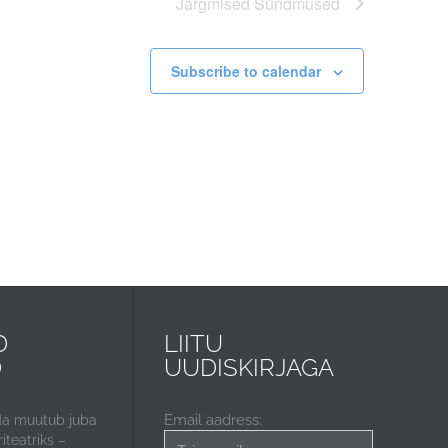
Järgmised
Sündmused
Subscribe to calendar
D
LIITU
D
UUDISKIRJAGA
Email aadress:
da muutub juba
iteatriks –