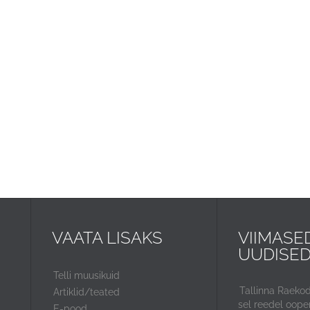
VAATA LISAKS
VIIMASE
UUDISE
Telli muusikuid
Tallinna Raeko
Artiklid/teated
sel reedel ooper
E-pood