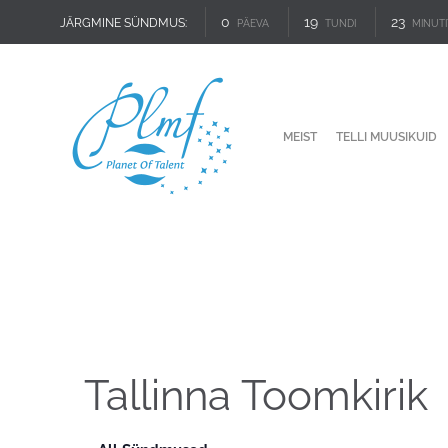
0
19
23
JÄRGMINE SÜNDMUS:
PÄEVA
TUNDI
MINUTI
MEIST
TELLI MUUSIKUID
Tallinna Toomkirik