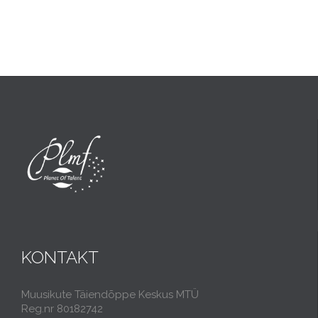
KONTAKT
Muusikute Täiendõppe Keskus MTÜ
Reg.nr 80182742