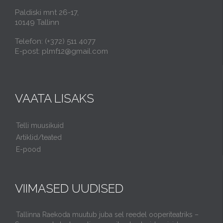
Paldiski mnt 26-17,
10149 Tallinn
Telefon: (+372) 511 4077
E-post: plmf12@gmail.com
VAATA LISAKS
Telli muusikuid
Artiklid/teated
E-pood
VIIMASED UUDISED
Tallinna Raekoda muutub juba sel reedel ooperiteatriks –