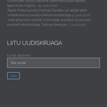
Suveooper kutsub nautima maailmakuulsaid aariaid
ajaloolises miljöös.
16. juuli 2026
Rapla Kirikumuusika Festival lõpetab sel aastal kahe
omanäolise ja suurejoonelise kontserdiga
9. juuli 2026
Juba järgmisel nädalal rõõmustab publikut Suveooper
kontsert-etendustega Tallinna Raekojas
7. juuli 2026
LIITU UUDISKIRJAGA
Email aadress: