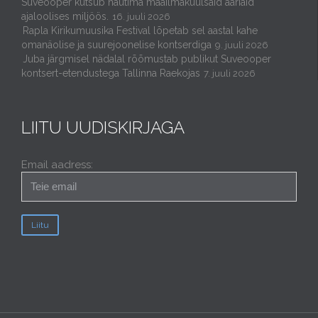
Suveooper kutsub nautima maailmakuulsaid aariaid
ajaloolises miljöös.
16. juuli 2026
Rapla Kirikumuusika Festival lõpetab sel aastal kahe
omanäolise ja suurejoonelise kontserdiga
9. juuli 2026
Juba järgmisel nädalal rõõmustab publikut Suveooper
kontsert-etendustega Tallinna Raekojas
7. juuli 2026
LIITU UUDISKIRJAGA
Email aadress: