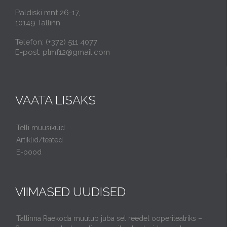
Paldiski mnt 26-17,
10149 Tallinn
Telefon: (+372) 511 4077
E-post: plmf12@gmail.com
VAATA LISAKS
Telli muusikuid
Artiklid/teated
E-pood
VIIMASED UUDISED
Tallinna Raekoda muutub juba sel reedel ooperiteatriks –