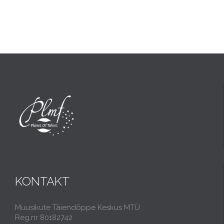
KONTAKT
Muusikute Täiendõppe Keskus MTÜ
Reg.nr 80182742