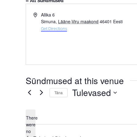
« All Sündmused
Address
Allika 6
Simuna
,
Lääne-Viru maakond
46401
Eesti
Get Directions
Sündmused at this venue
Tulevased
Täna
Select
date.
There
were
no
Notice