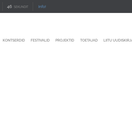
46
Info!
SEKUNDIT
KONTSERDID
FESTIVALID
PROJEKTID
TOETAJAD
LIITU UUDISKIR