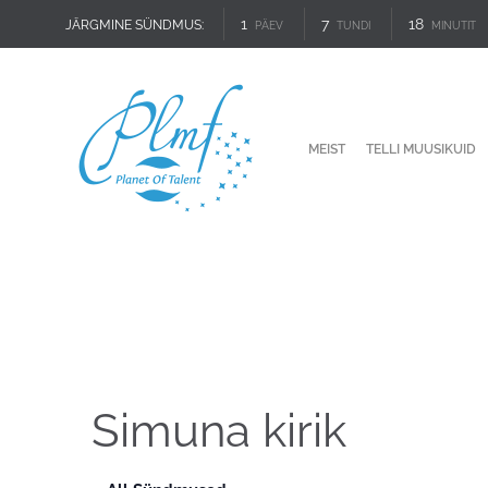
1
7
18
JÄRGMINE SÜNDMUS:
PÄEV
TUNDI
MINUTIT
MEIST
TELLI MUUSIKUID
Simuna kirik