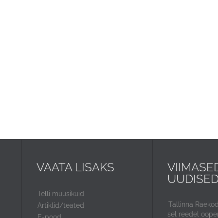
VAATA LISAKS
VIIMASE
UUDISE
Telli muusikuid
Tallinna Raeko
Artiklid/teated
sel reedel ooper
E-pood