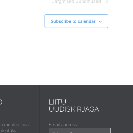
Järgmised
Sündmused
Subscribe to calendar
D
LIITU
D
UUDISKIRJAGA
Email aadress:
da muutub juba
iteatriks –