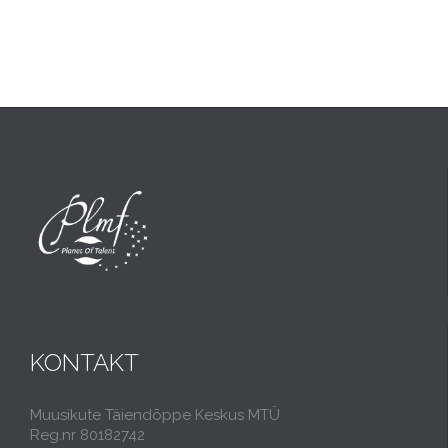
KONTAKT
Muusikute Täiendõppe Keskus MTÜ
Reg.nr 80182742