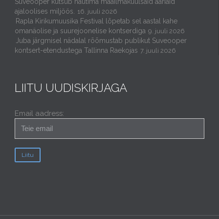
Suveooper kutsub nautima maailmakuulsaid aariaid
ajaloolises miljöös.
16. juuli 2026
Rapla Kirikumuusika Festival lõpetab sel aastal kahe
omanäolise ja suurejoonelise kontserdiga
9. juuli 2026
Juba järgmisel nädalal rõõmustab publikut Suveooper
kontsert-etendustega Tallinna Raekojas
7. juuli 2026
LIITU UUDISKIRJAGA
Email aadress: