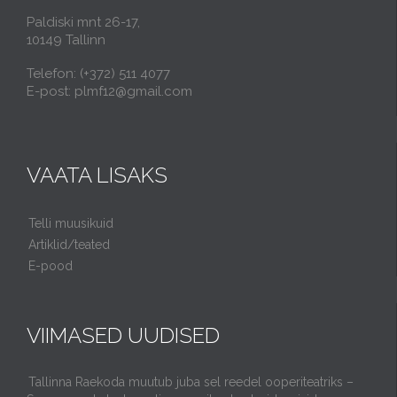
Paldiski mnt 26-17,
10149 Tallinn
Telefon: (+372) 511 4077
E-post: plmf12@gmail.com
VAATA LISAKS
Telli muusikuid
Artiklid/teated
E-pood
VIIMASED UUDISED
Tallinna Raekoda muutub juba sel reedel ooperiteatriks –