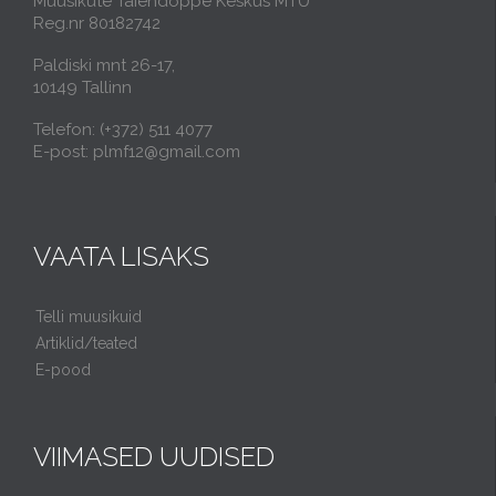
Muusikute Täiendõppe Keskus MTÜ
Reg.nr 80182742
Paldiski mnt 26-17,
10149 Tallinn
Telefon: (+372) 511 4077
E-post: plmf12@gmail.com
VAATA LISAKS
Telli muusikuid
Artiklid/teated
E-pood
VIIMASED UUDISED