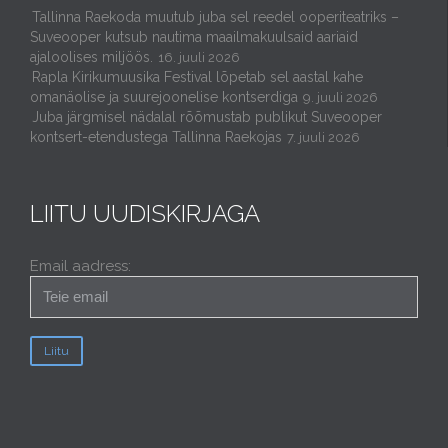
Tallinna Raekoda muutub juba sel reedel ooperiteatriks –
Suveooper kutsub nautima maailmakuulsaid aariaid
ajaloolises miljöös.
16. juuli 2026
Rapla Kirikumuusika Festival lõpetab sel aastal kahe
omanäolise ja suurejoonelise kontserdiga
9. juuli 2026
Juba järgmisel nädalal rõõmustab publikut Suveooper
kontsert-etendustega Tallinna Raekojas
7. juuli 2026
LIITU UUDISKIRJAGA
Email aadress: