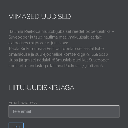
VIIMASED UUDISED
Tallinna Raekoda muutub juba sel reedel ooperiteatriks –
Suveooper kutsub nautima maailmakuulsaid aariaid
ajaloolises miljöös.
16. juuli 2026
Rapla Kirikumuusika Festival lõpetab sel aastal kahe
omanäolise ja suurejoonelise kontserdiga
9. juuli 2026
Juba järgmisel nädalal rõõmustab publikut Suveooper
kontsert-etendustega Tallinna Raekojas
7. juuli 2026
LIITU UUDISKIRJAGA
Email aadress: