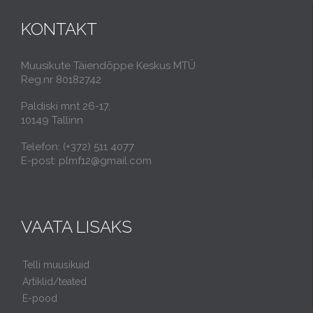
KONTAKT
Muusikute Täiendõppe Keskus MTÜ
Reg.nr 80182742
Paldiski mnt 26-17,
10149 Tallinn
Telefon: (+372) 511 4077
E-post: plmf12@gmail.com
VAATA LISAKS
Telli muusikuid
Artiklid/teated
E-pood