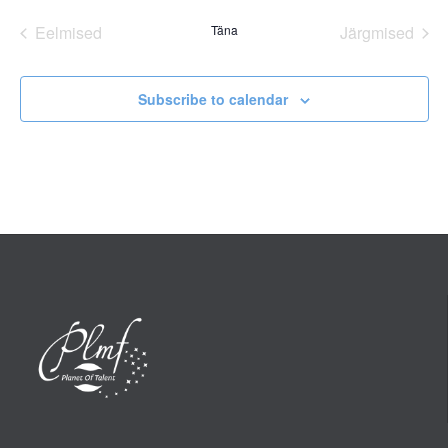
date.
Eelmised
Täna
Järgmised
Sündmused
Sündmus
Subscribe to calendar