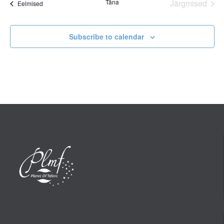
Täna
Järgmised
Sündmused
Eelmised
Sündmus
Subscribe to calendar