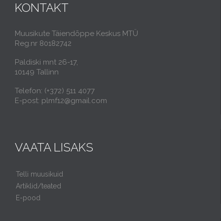
KONTAKT
Muusikute Täiendõppe Keskus MTÜ
Reg.nr 80182742
Paldiski mnt 26-17,
10149 Tallinn
Telefon: (+372) 511 4077
E-post: plmf12@gmail.com
VAATA LISAKS
Telli muusikuid
Artiklid/teated
E-pood