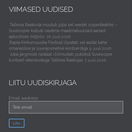
VIIMASED UUDISED
Tallinna Raekoda muutub juba sel reedel ooperiteatriks –
Suveooper kutsub nautima maailmakuulsaid aariaid
ajaloolises miljöös.
16. juuli 2026
Rapla Kirikumuusika Festival lõpetab sel aastal kahe
omanäolise ja suurejoonelise kontserdiga
9. juuli 2026
Juba järgmisel nädalal rõõmustab publikut Suveooper
kontsert-etendustega Tallinna Raekojas
7. juuli 2026
LIITU UUDISKIRJAGA
Email aadress: