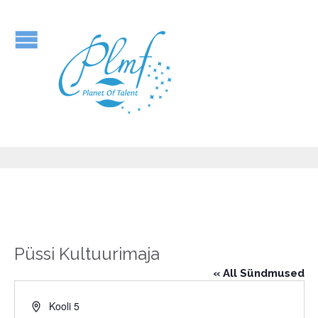
Püssi Kultuurimaja
« All Sündmused
Address
Kooli 5