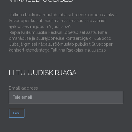
Tallinna Raekoda muutub juba sel reedel ooperiteatriks –
Suveooper kutsub nautima maailmakuulsaid aariaid
ajaloolises miljöös.
16. juuli 2026
Rapla Kirikumuusika Festival lõpetab sel aastal kahe
omanäolise ja suurejoonelise kontserdiga
9. juuli 2026
Juba järgmisel nädalal rõõmustab publikut Suveooper
kontsert-etendustega Tallinna Raekojas
7. juuli 2026
LIITU UUDISKIRJAGA
Email aadress: