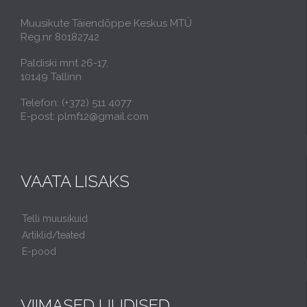
Muusikute Täiendõppe Keskus MTÜ
Reg.nr 80182742
Paldiski mnt 26-17,
10149 Tallinn
Telefon: (+372) 511 4077
E-post: plmf12@gmail.com
VAATA LISAKS
Telli muusikuid
Artiklid/teated
E-pood
VIIMASED UUDISED