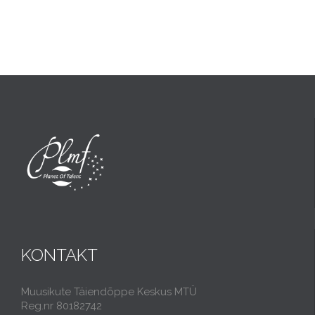
KONTAKT
Muusikute Täiendõppe Keskus MTÜ
Reg.nr 80182742