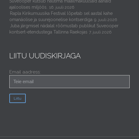
Suveooper kutsub nautima maailmakuulsaid aariaid
ajaloolises miljöös.
16. juuli 2026
Rapla Kirikumuusika Festival lõpetab sel aastal kahe
omanäolise ja suurejoonelise kontserdiga
9. juuli 2026
Juba järgmisel nädalal rõõmustab publikut Suveooper
kontsert-etendustega Tallinna Raekojas
7. juuli 2026
LIITU UUDISKIRJAGA
Email aadress: