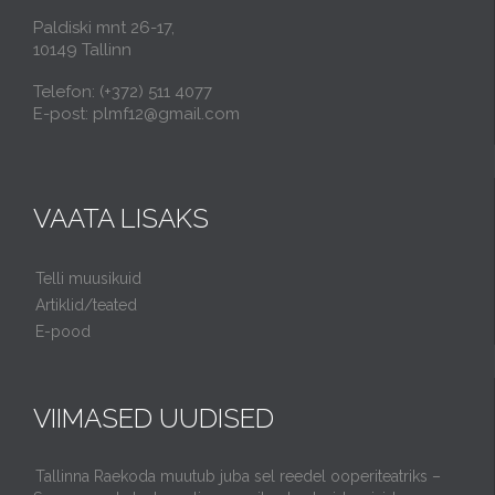
Paldiski mnt 26-17,
10149 Tallinn
Telefon: (+372) 511 4077
E-post: plmf12@gmail.com
VAATA LISAKS
Telli muusikuid
Artiklid/teated
E-pood
VIIMASED UUDISED
Tallinna Raekoda muutub juba sel reedel ooperiteatriks –