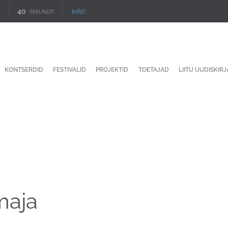
40
Info!
SEKUNDIT
KONTSERDID
FESTIVALID
PROJEKTID
TOETAJAD
LIITU UUDISKIR
maja