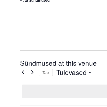
« All Sündmused
Sündmused at this venue
Tulevased
Täna
Select
date.