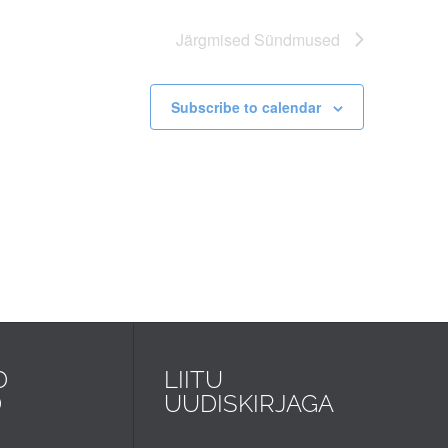
Järgmised
Sündmused
Subscribe to calendar
D
LIITU
D
UUDISKIRJAGA