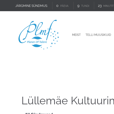
0
9
23
JÄRGMINE SÜNDMUS:
PÄEVA
TUNDI
MINUTIT
MEIST
TELLI MUUSIKUID
Lüllemäe Kultuuri