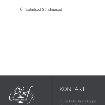
Eelmised
Sündmused
KONTAKT
Muusikute Täiendõppe