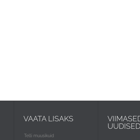
VAATA LISAKS
VIIMASE
UUDISE
Telli muusikuid