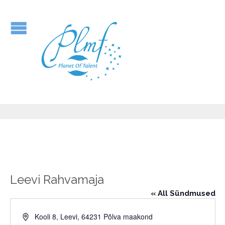
Leevi Rahvamaja
« All Sündmused
Address
Kooli 8, Leevi, 64231 Põlva maakond