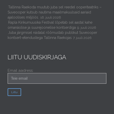
Tallinna Raekoda muutub juba sel reedel ooperiteatriks –
Suveooper kutsub nautima maailmakuulsaid aariaid
ajaloolises miljöös.
16. juuli 2026
Rapla Kirikumuusika Festival lõpetab sel aastal kahe
omanäolise ja suurejoonelise kontserdiga
9. juuli 2026
Juba järgmisel nädalal rõõmustab publikut Suveooper
kontsert-etendustega Tallinna Raekojas
7. juuli 2026
LIITU UUDISKIRJAGA
Email aadress: