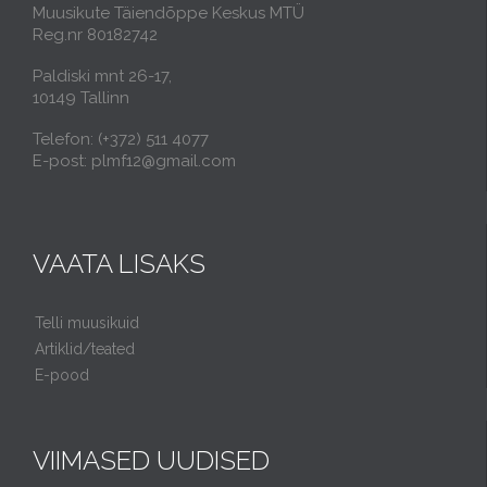
Muusikute Täiendõppe Keskus MTÜ
Reg.nr 80182742
Paldiski mnt 26-17,
10149 Tallinn
Telefon: (+372) 511 4077
E-post: plmf12@gmail.com
VAATA LISAKS
Telli muusikuid
Artiklid/teated
E-pood
VIIMASED UUDISED