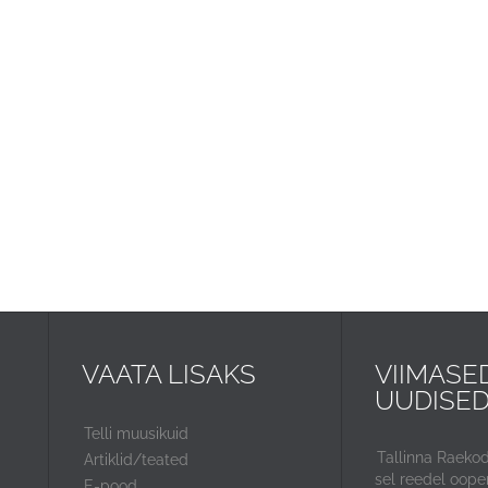
VAATA LISAKS
VIIMASE
UUDISE
Telli muusikuid
Tallinna Raeko
Artiklid/teated
sel reedel ooper
E-pood