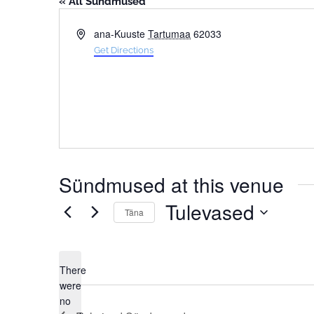
« All Sündmused
Address
ana-Kuuste
Tartumaa
62033
Get Directions
Sündmused at this venue
Tulevased
Täna
Select
date.
There
were
no
Notice