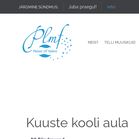
Juba praegu!!
Info!
JÄRGMINE SÜNDMUS:
MEIST
TELLI MUUSIKUID
Kuuste kooli aula