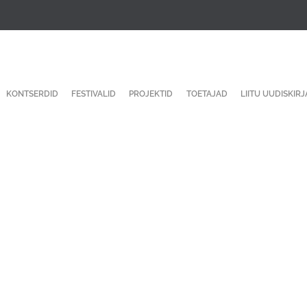
KONTSERDID
FESTIVALID
PROJEKTID
TOETAJAD
LIITU UUDISKIR