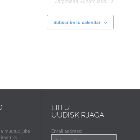
Järgmised
Sündmused
Subscribe to calendar
D
LIITU
D
UUDISKIRJAGA
Email aadress:
da muutub juba
iteatriks –