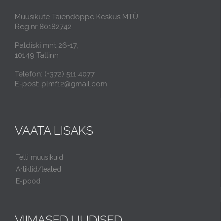
Muusikute Täiendõppe Keskus MTÜ
Reg.nr 80182742
Paldiski mnt 26-17,
10149 Tallinn
Telefon: (+372) 511 4077
E-post: plmf12@gmail.com
VAATA LISAKS
Telli muusikuid
Artiklid/teated
E-pood
VIIMASED UUDISED