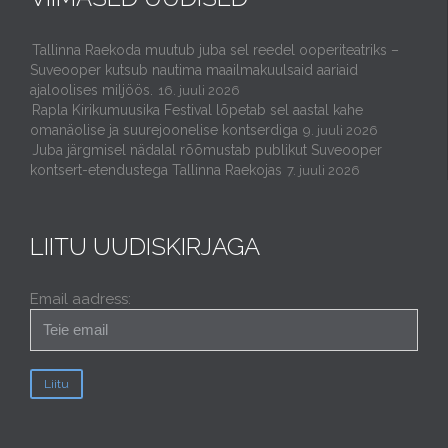
Tallinna Raekoda muutub juba sel reedel ooperiteatriks –
Suveooper kutsub nautima maailmakuulsaid aariaid
ajaloolises miljöös.
16. juuli 2026
Rapla Kirikumuusika Festival lõpetab sel aastal kahe
omanäolise ja suurejoonelise kontserdiga
9. juuli 2026
Juba järgmisel nädalal rõõmustab publikut Suveooper
kontsert-etendustega Tallinna Raekojas
7. juuli 2026
LIITU UUDISKIRJAGA
Email aadress: