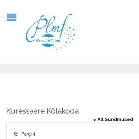
Kuressaare Kõlakoda
« All Sündmused
Address
Pargi 4