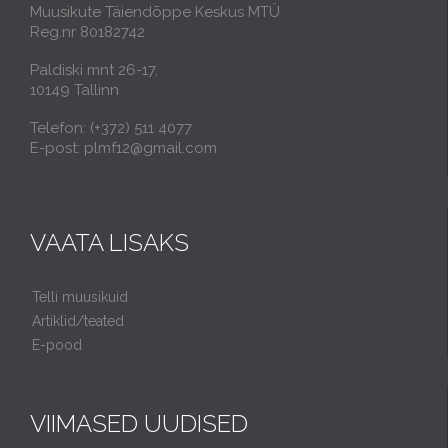
Muusikute Täiendõppe Keskus MTÜ
Reg.nr 80182742
Paldiski mnt 26-17,
10149 Tallinn
Telefon: (+372) 511 4077
E-post: plmf12@gmail.com
VAATA LISAKS
Telli muusikuid
Artiklid/teated
E-pood
VIIMASED UUDISED