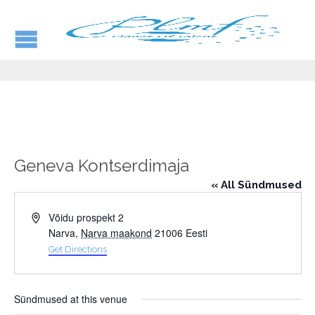
Geneva Kontserdimaja
« All Sündmused
Address
Võidu prospekt 2
Narva
,
Narva maakond
21006
Eesti
Get Directions
Sündmused at this venue