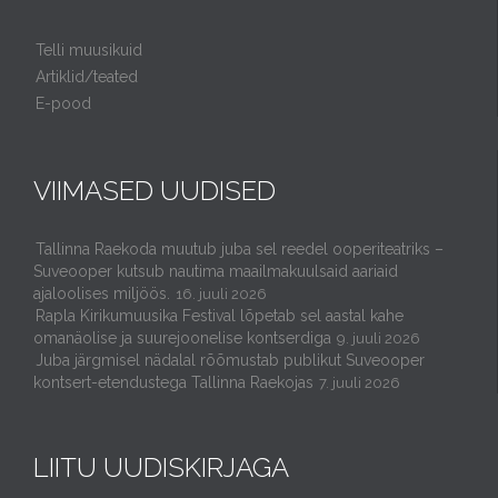
Telli muusikuid
Artiklid/teated
E-pood
VIIMASED UUDISED
Tallinna Raekoda muutub juba sel reedel ooperiteatriks –
Suveooper kutsub nautima maailmakuulsaid aariaid
ajaloolises miljöös.
16. juuli 2026
Rapla Kirikumuusika Festival lõpetab sel aastal kahe
omanäolise ja suurejoonelise kontserdiga
9. juuli 2026
Juba järgmisel nädalal rõõmustab publikut Suveooper
kontsert-etendustega Tallinna Raekojas
7. juuli 2026
LIITU UUDISKIRJAGA