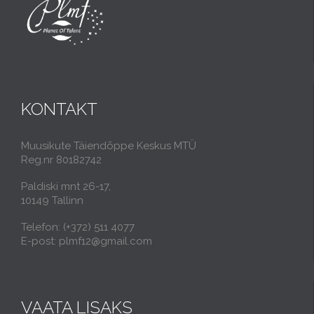
KONTAKT
Muusikute Täiendõppe Keskus MTÜ
Reg.nr 80182742
Paldiski mnt 26-17,
10149 Tallinn
Telefon: (+372) 511 4077
E-post: plmf12@gmail.com
VAATA LISAKS