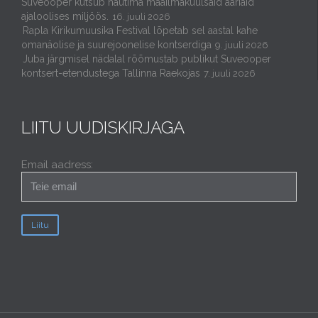
Suveooper kutsub nautima maailmakuulsaid aariaid
ajaloolises miljöös.
16. juuli 2026
Rapla Kirikumuusika Festival lõpetab sel aastal kahe
omanäolise ja suurejoonelise kontserdiga
9. juuli 2026
Juba järgmisel nädalal rõõmustab publikut Suveooper
kontsert-etendustega Tallinna Raekojas
7. juuli 2026
LIITU UUDISKIRJAGA
Email aadress: