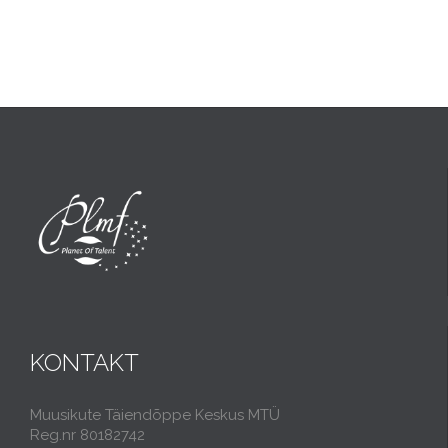
KONTAKT
Muusikute Täiendõppe Keskus MTÜ
Reg.nr 80182742