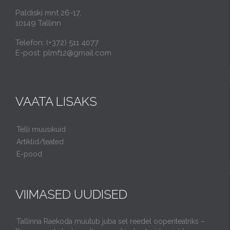
Paldiski mnt 26-17,
10149 Tallinn
Telefon: (+372) 511 4077
E-post: plmf12@gmail.com
VAATA LISAKS
Telli muusikuid
Artiklid/teated
E-pood
VIIMASED UUDISED
Tallinna Raekoda muutub juba sel reedel ooperiteatriks –