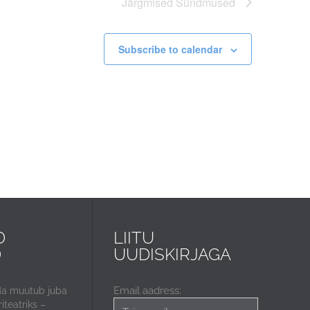
Järgmised
Sündmused
Subscribe to calendar
D
LIITU
D
UUDISKIRJAGA
Email aadress:
da muutub juba
iteatriks –