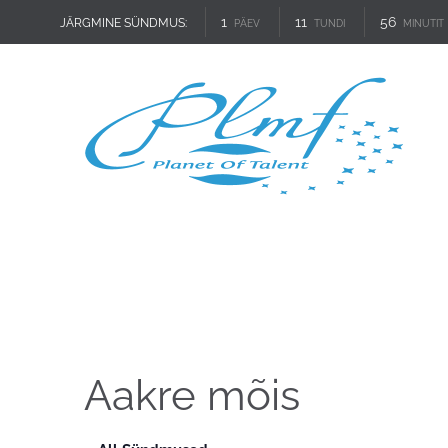
1
11
56
JÄRGMINE SÜNDMUS:
PÄEV
TUNDI
MINUTIT
Aakre mõis