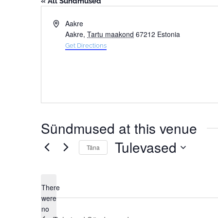
« All Sündmused
Address
Aakre
Aakre
,
Tartu maakond
67212
Estonia
Get Directions
Sündmused at this venue
Tulevased
Täna
Select
date.
There
were
no
Notice