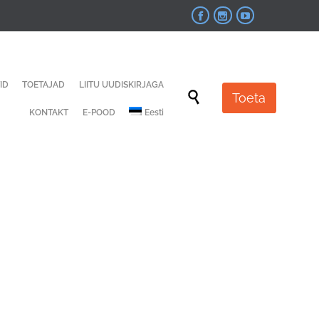



Skip
ID
TOETAJAD
LIITU UUDISKIRJAGA
to

Toeta
content
KONTAKT
E-POOD
Eesti