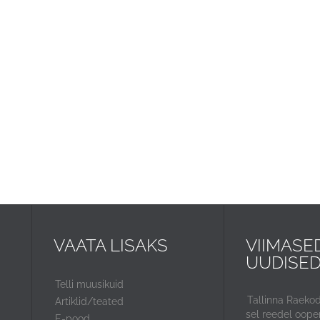
VAATA LISAKS
VIIMASE
UUDISE
Telli muusikuid
Tallinna Raeko
Artiklid/teated
sel reedel ooper
E-pood