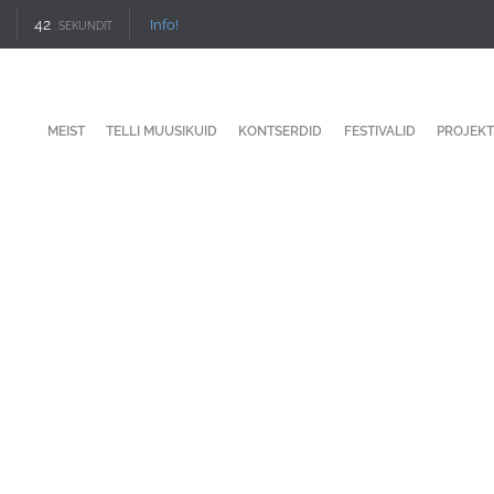
42
Info!
SEKUNDIT
MEIST
TELLI MUUSIKUID
KONTSERDID
FESTIVALID
PROJEKT