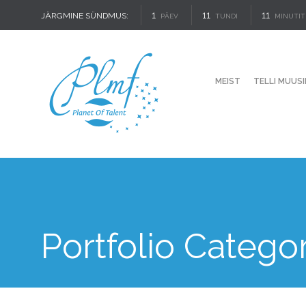
1
11
11
JÄRGMINE SÜNDMUS:
PÄEV
TUNDI
MINUTIT
MEIST
TELLI MUUSI
Portfolio Catego