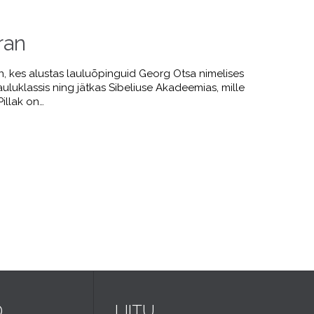
ran
, kes alustas lauluõpinguid Georg Otsa nimelises
uluklassis ning jätkas Sibeliuse Akadeemias, mille
Pillak on…
D
LIITU