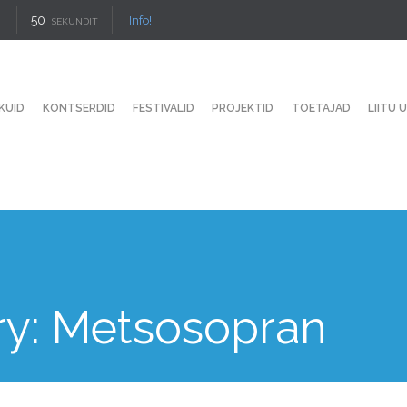
49
Info!
SEKUNDIT
KUID
KONTSERDID
FESTIVALID
PROJEKTID
TOETAJAD
LIITU 
ry:
Metsosopran