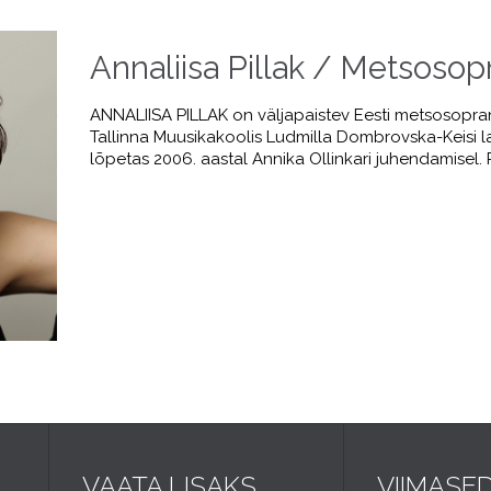
Annaliisa Pillak / Metsosop
ANNALIISA PILLAK on väljapaistev Eesti metsosopran
Tallinna Muusikakoolis Ludmilla Dombrovska-Keisi la
lõpetas 2006. aastal Annika Ollinkari juhendamisel. 
VAATA LISAKS
VIIMASE