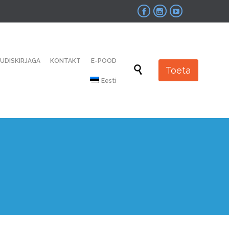



Skip
UUDISKIRJAGA
KONTAKT
E-POOD
to

Toeta
content
Eesti