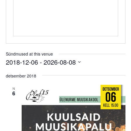
Sündmused at this venue
2018-12-06
 - 
2026-08-08
Select
date.
detsember 2018
N
6