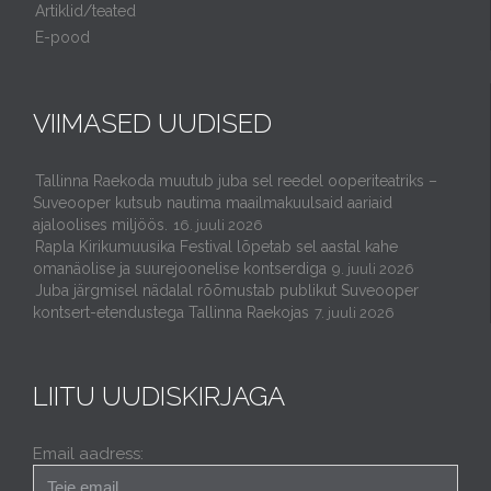
Artiklid/teated
E-pood
VIIMASED UUDISED
Tallinna Raekoda muutub juba sel reedel ooperiteatriks –
Suveooper kutsub nautima maailmakuulsaid aariaid
ajaloolises miljöös.
16. juuli 2026
Rapla Kirikumuusika Festival lõpetab sel aastal kahe
omanäolise ja suurejoonelise kontserdiga
9. juuli 2026
Juba järgmisel nädalal rõõmustab publikut Suveooper
kontsert-etendustega Tallinna Raekojas
7. juuli 2026
LIITU UUDISKIRJAGA
Email aadress: