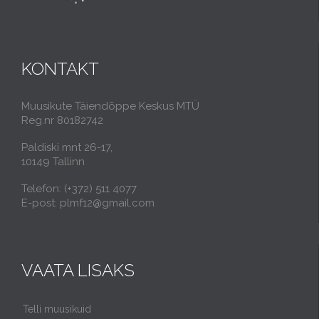
KONTAKT
Muusikute Täiendõppe Keskus MTÜ
Reg.nr 80182742
Paldiski mnt 26-17,
10149 Tallinn
Telefon: (+372) 511 4077
E-post: plmf12@gmail.com
VAATA LISAKS
Telli muusikuid