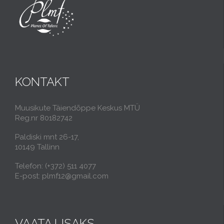
KONTAKT
Muusikute Täiendõppe Keskus MTÜ
Reg.nr 80182742
Paldiski mnt 26-17,
10149 Tallinn
Telefon: (+372) 511 4077
E-post: plmf12@gmail.com
VAATA LISAKS