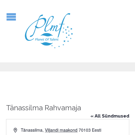
Tänassilma Rahvamaja
« All Sündmused
Address
Tänassilma
,
Viljandi maakond
70103
Eesti