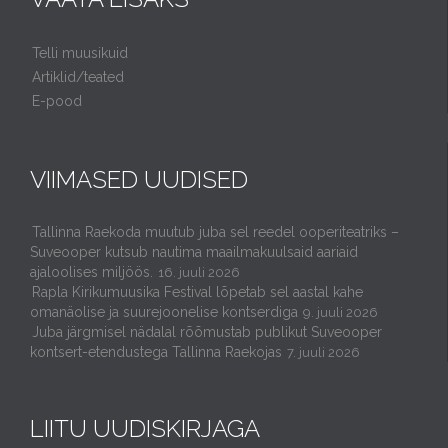
Telli muusikuid
Artiklid/teated
E-pood
VIIMASED UUDISED
Tallinna Raekoda muutub juba sel reedel ooperiteatriks –
Suveooper kutsub nautima maailmakuulsaid aariaid
ajaloolises miljöös.
16. juuli 2026
Rapla Kirikumuusika Festival lõpetab sel aastal kahe
omanäolise ja suurejoonelise kontserdiga
9. juuli 2026
Juba järgmisel nädalal rõõmustab publikut Suveooper
kontsert-etendustega Tallinna Raekojas
7. juuli 2026
LIITU UUDISKIRJAGA