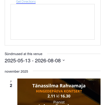
Get Directions
Sündmused at this venue
2025-05-13
 - 
2026-08-08
Select
date.
november 2025
P
2