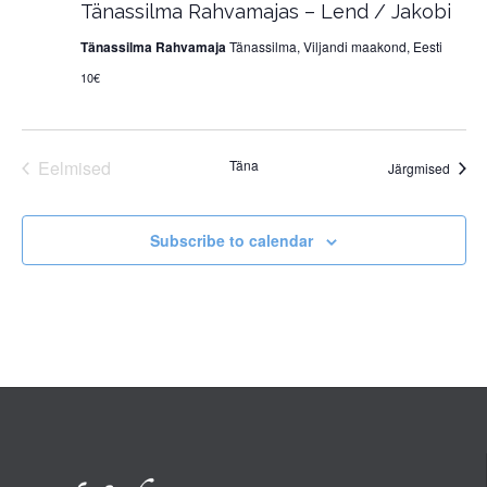
Tänassilma Rahvamajas – Lend / Jakobi
Tänassilma Rahvamaja
Tänassilma, Viljandi maakond, Eesti
10€
Eelmised
Täna
Sünd
Järgmised
Sündmused
Subscribe to calendar