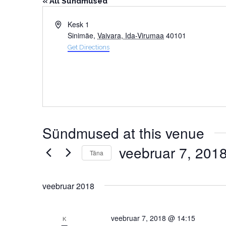
« All Sündmused
Address
Kesk 1
Sinimäe
,
Vaivara, Ida-Virumaa
40101
Get Directions
Sündmused at this venue
veebruar 7, 201
Täna
Select
date.
veebruar 2018
veebruar 7, 2018 @ 14:15
K