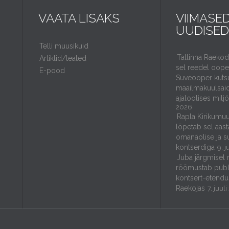
VAATA LISAKS
VIIMASE
UUDISED
Telli muusikuid
Tallinna Raeko
Artiklid/teated
sel reedel ooper
E-pood
Suveooper kuts
maailmakuulsaid
ajaloolises milj
2026
Rapla Kirikumuu
lõpetab sel aast
omanäolise ja s
kontserdiga
9. j
Juba järgmisel 
rõõmustab publ
kontsert-etendu
Raekojas
7. juul