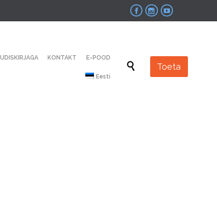



Skip
UUDISKIRJAGA
KONTAKT
E-POOD
to

Toeta
content
Eesti