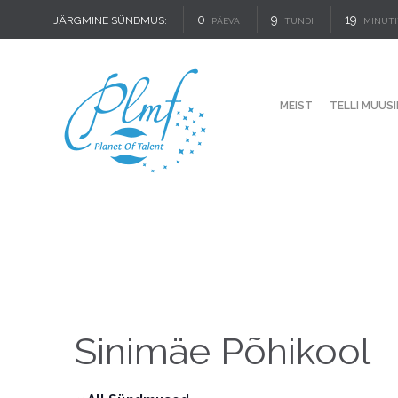
0
9
19
JÄRGMINE SÜNDMUS:
PÄEVA
TUNDI
MINUTI
MEIST
TELLI MUUSI
Sinimäe Põhikool