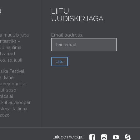
D
LIITU
UUDISKIRJAGA
Email aadress:
da muutub juba
iteatriks –
ub nautima
 aariaid
öös.
16. juuli
sika Festival
al kahe
uurejoonelise
uuli 2026
nädalal
ikut Suveooper
stega Tallinna
i 2026




Liituge meiega: