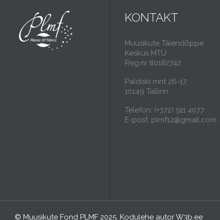
KONTAKT
Muusikute Täiendõppe
Keskus MTÜ
Reg.nr 80182742
Paldiski mnt 26-17,
10149 Tallinn
Telefon: (+372) 511 4077
E-post: plmf12@gmail.com
© Muusikute Fond PLMF 2025. Kodulehe autor
W3b.ee