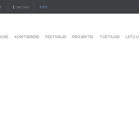
1
Info!
T
SECOND
KUID
KONTSERDID
FESTIVALID
PROJEKTID
TOETAJAD
LIITU 