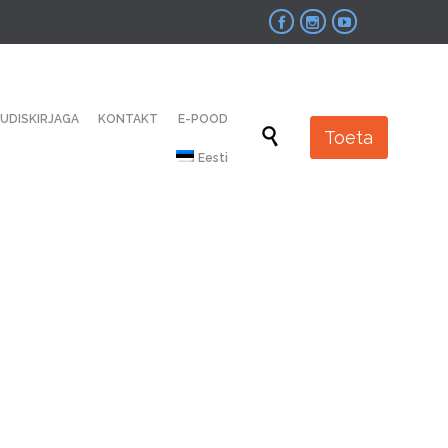



Skip
UUDISKIRJAGA
KONTAKT
E-POOD
to

Toeta
content
Eesti