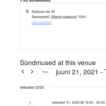
« All Sündmused
Address
Keskuse tee 30
Saarepeedi
,
Viljandi maakond
70201
Get Directions
Sündmused at this venue
juuni 21, 2021
 - 
Täna
Select
date.
oktoober 2025
oktoober 31, 2025 @ 18:00
-
20:00
R