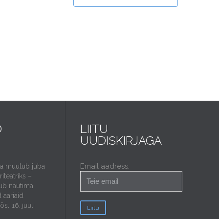
D
LIITU
UUDISKIRJAGA
Email aadress:
da muutub juba
iteatriks –
ub nautima
 aariaid
öös.
16. juuli