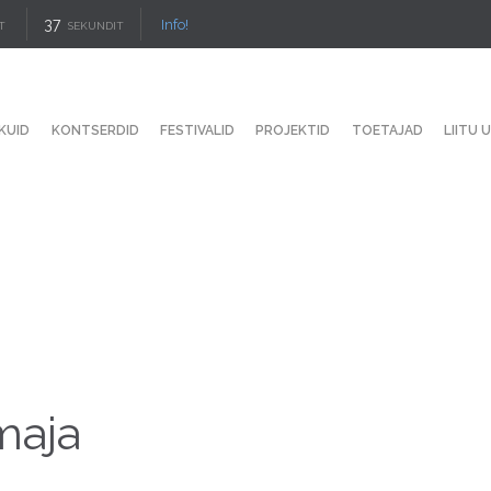
36
Info!
T
SEKUNDIT
KUID
KONTSERDID
FESTIVALID
PROJEKTID
TOETAJAD
LIITU 
maja