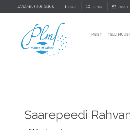
1
10
53
JÄRGMINE SÜNDMUS:
PÄEV
TUNDI
MINUTI
MEIST
TELLI MUUSI
Saarepeedi Rahva