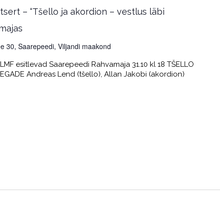
ert – “Tšello ja akordion – vestlus läbi
majas
e 30, Saarepeedi, Viljandi maakond
 PLMF esitlevad Saarepeedi Rahvamaja 31.10 kl 18 TŠELLO
ADE Andreas Lend (tšello), Allan Jakobi (akordion)