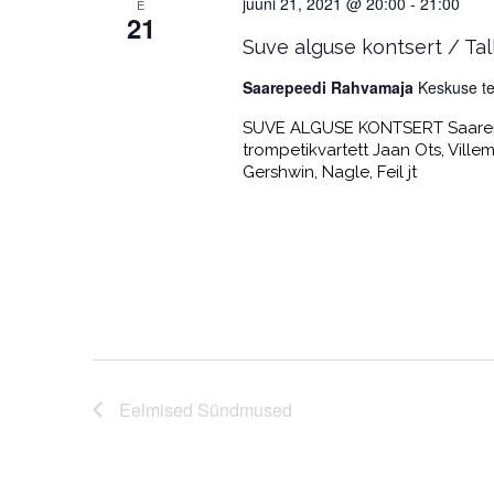
juuni 21, 2021 @ 20:00
-
21:00
E
21
Suve alguse kontsert / Ta
Saarepeedi Rahvamaja
Keskuse te
SUVE ALGUSE KONTSERT Saarepeed
trompetikvartett Jaan Ots, Villem
Gershwin, Nagle, Feil jt
Eelmised
Sündmused