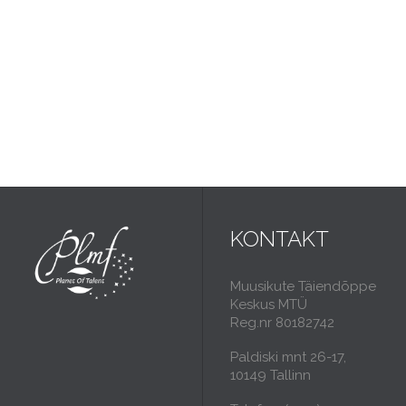
KONTAKT
Muusikute Täiendõppe
Keskus MTÜ
Reg.nr 80182742
Paldiski mnt 26-17,
10149 Tallinn