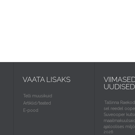
VAATA LISAKS
VIIMASE
UUDISED
Telli muusikuid
Tallinna Raeko
Artiklid/teated
sel reedel ooper
E-pood
Suveooper kuts
maailmakuulsaid
ajaloolises milj
2026