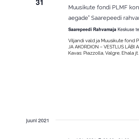
31
Muusikute fondi PLMF konts
aegade” Saarepeedi rahva
Saarepeedi Rahvamaja
Keskuse te
Viljandi vald ja Muusikute fond
JA AKORDION – VESTLUS LÄBI AEG
Kavas: Piazzolla, Valgre, Ehala jt.
juuni 2021