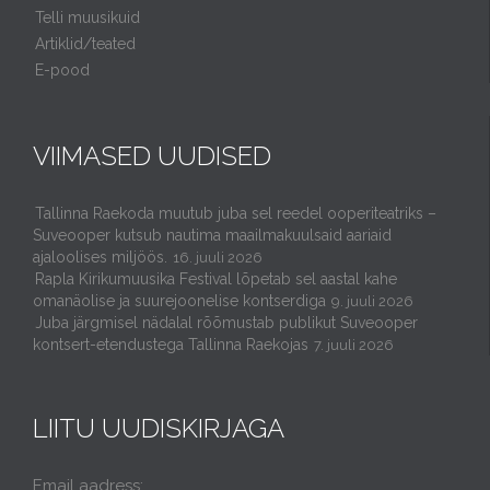
Telli muusikuid
Artiklid/teated
E-pood
VIIMASED UUDISED
Tallinna Raekoda muutub juba sel reedel ooperiteatriks –
Suveooper kutsub nautima maailmakuulsaid aariaid
ajaloolises miljöös.
16. juuli 2026
Rapla Kirikumuusika Festival lõpetab sel aastal kahe
omanäolise ja suurejoonelise kontserdiga
9. juuli 2026
Juba järgmisel nädalal rõõmustab publikut Suveooper
kontsert-etendustega Tallinna Raekojas
7. juuli 2026
LIITU UUDISKIRJAGA
Email aadress: