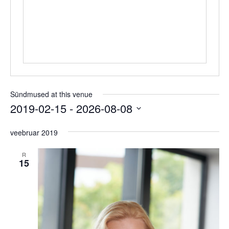
Sündmused at this venue
2019-02-15
 - 
2026-08-08
Select
date.
veebruar 2019
R
15