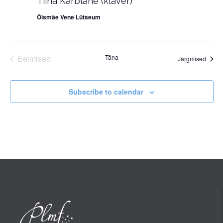
Tiina Kärblane (klaver)
Õismäe Vene Lütseum
Eelmised
Täna
Sünd
Järgmised
Sündmused
Subscribe to calendar