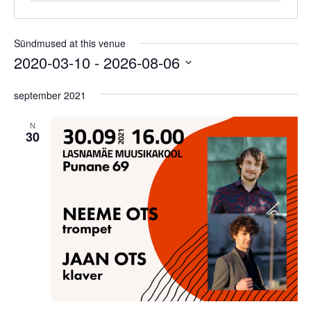
Sündmused at this venue
2020-03-10
 - 
2026-08-06
Select
date.
september 2021
N
30