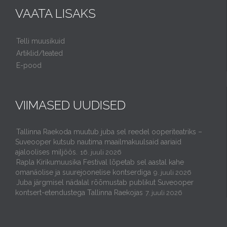
VAATA LISAKS
Telli muusikuid
Artiklid/teated
E-pood
VIIMASED UUDISED
Tallinna Raekoda muutub juba sel reedel ooperiteatriks –
Suveooper kutsub nautima maailmakuulsaid aariaid
ajaloolises miljöös.
16. juuli 2026
Rapla Kirikumuusika Festival lõpetab sel aastal kahe
omanäolise ja suurejoonelise kontserdiga
9. juuli 2026
Juba järgmisel nädalal rõõmustab publikut Suveooper
kontsert-etendustega Tallinna Raekojas
7. juuli 2026