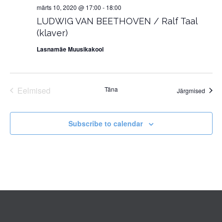
märts 10, 2020 @ 17:00
-
18:00
LUDWIG VAN BEETHOVEN / Ralf Taal
(klaver)
Lasnamäe Muusikakool
Eelmised
Täna
Sünd
Järgmised
Sündmused
Subscribe to calendar