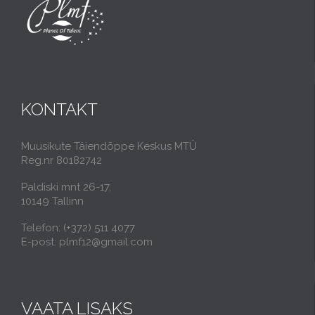
KONTAKT
Muusikute Täiendõppe Keskus MTÜ
Reg.nr 80182742
Paldiski mnt 26-17,
10149 Tallinn
Telefon: (+372) 511 4077
E-post: plmf12@gmail.com
VAATA LISAKS