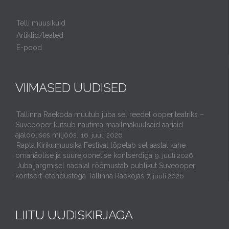
Telli muusikuid
Artiklid/teated
E-pood
VIIMASED UUDISED
Tallinna Raekoda muutub juba sel reedel ooperiteatriks –
Suveooper kutsub nautima maailmakuulsaid aariaid
ajaloolises miljöös.
16. juuli 2026
Rapla Kirikumuusika Festival lõpetab sel aastal kahe
omanäolise ja suurejoonelise kontserdiga
9. juuli 2026
Juba järgmisel nädalal rõõmustab publikut Suveooper
kontsert-etendustega Tallinna Raekojas
7. juuli 2026
LIITU UUDISKIRJAGA