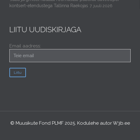
kontsert-etendustega Tallinna Raekojas
7. juuli 2026
LIITU UUDISKIRJAGA
Email aadress:
© Muusikute Fond PLMF 2025. Kodulehe autor
W3b.ee