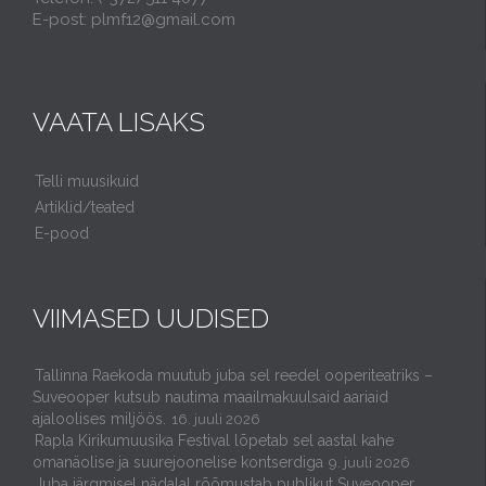
E-post: plmf12@gmail.com
VAATA LISAKS
Telli muusikuid
Artiklid/teated
E-pood
VIIMASED UUDISED
Tallinna Raekoda muutub juba sel reedel ooperiteatriks –
Suveooper kutsub nautima maailmakuulsaid aariaid
ajaloolises miljöös.
16. juuli 2026
Rapla Kirikumuusika Festival lõpetab sel aastal kahe
omanäolise ja suurejoonelise kontserdiga
9. juuli 2026
Juba järgmisel nädalal rõõmustab publikut Suveooper