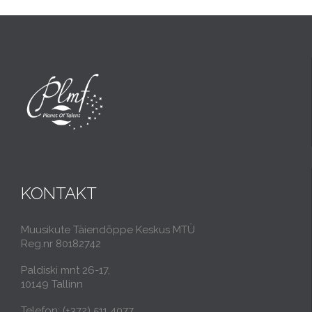
KONTAKT
Muusikute Täiendõppe Keskus MTÜ
Reg.nr 80182742
Paldiski mnt 26-17,
10149 Tallinn
Telefon: (+372) 511 4077